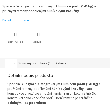
Speciální
Y-lanyard
s integrovaným
tlumičem pádu (140 kg)
a
pružnými rameny oddělenými
hliníkovými kroužky
.
Detailní informace
ZEPTAT SE
SDÍLET
Popis
Související soubory (2)
Diskuze
Detailní popis produktu
Speciální
Y-lanyard
s integrovaným
tlumičem pádu (140 kg)
a
pružnými rameny oddělenými
hliníkovými kroužky
. Tato
konstrukce umožňuje omotání horních ramen kolem silnějších
konstrukcí nebo kotvicích bodů. Horní rameno je chráněno
odolným PES popruhem
.