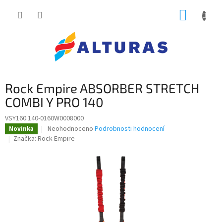
Přejít
NÁKUP
na
obsah
KOŠÍK
Rock Empire ABSORBER STRETCH
COMBI Y PRO 140
VSY160.140-0160W0008000
Průměrné
Neohodnoceno
Podrobnosti hodnocení
Novinka
hodnocení
Značka:
Rock Empire
produktu
je
0,0
z
5
hvězdiček.