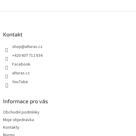
Z
á
p
a
Kontakt
t
shop
@
alturas.cz
í
+420 607 712 834
Facebook
alturas.cz
YouTube
Informace pro vás
Obchodní podmínky
Moje objednávka
Kontakty
Normy