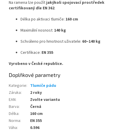
Na ramena lze použít
jakýkoli spojovací prostředek
certifikovaný dle EN 362
.
Délka po aktivaci tlumiče:
160 cm
Maximální nosnost:
140 kg
Schváleno pro hmotnost uživatele:
60–140 kg
Certifikace:
EN 355
Vyrobeno v České republice.
Doplňkové parametry
Kategorie
:
Tlumiče pádu
Záruka
:
2 roky
EAN
:
Zvolte variantu
Barva
:
Černá
Délka
:
160 cm
Norma
:
EN 355
Váha
:
0.596