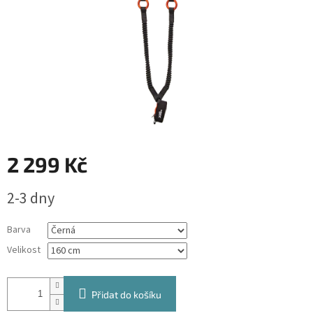
2 299 Kč
Měrná
2-3 dny
cena:
Barva
Velikost
Přidat do košíku