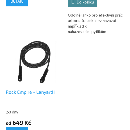
DETAIL
Do košíku
Odolné lanko pro efektivní práci
arboristů. Lanko lez navázat
například k
nahazovacím pytlíkům
Treemouse.
Rock Empire - Lanyard I
2-3 dny
649 Kč
od