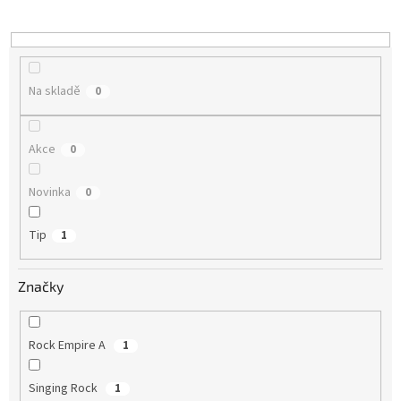
o
d
u
k
t
Na skladě
0
ů
Akce
0
Novinka
0
Tip
1
Značky
Rock Empire A
1
Singing Rock
1