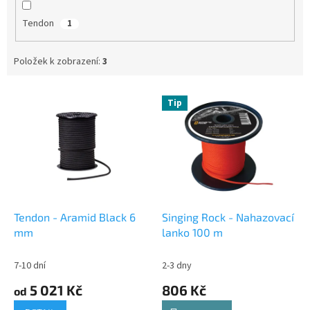
Tendon
1
Položek k zobrazení:
3
V
Tip
ý
p
i
s
p
r
o
d
Tendon - Aramid Black 6
Singing Rock - Nahazovací
u
mm
lanko 100 m
k
t
7-10 dní
2-3 dny
ů
5 021 Kč
806 Kč
od