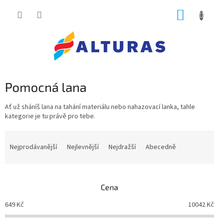
Přejít
NÁKUP
na
obsah
KOŠÍK
Pomocná lana
Ať už sháníš lana na tahání materiálu nebo nahazovací lanka, tahle
kategorie je tu právě pro tebe.
Ř
a
Nejprodávanější
Nejlevnější
Nejdražší
Abecedně
z
e
n
Cena
í
p
649
Kč
10042
Kč
r