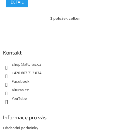
DETAIL
3
položek celkem
O
v
l
Z
á
á
d
p
a
a
Kontakt
c
t
í
shop
@
alturas.cz
í
p
r
+420 607 712 834
v
Facebook
k
y
alturas.cz
v
YouTube
ý
p
i
s
Informace pro vás
u
Obchodní podmínky