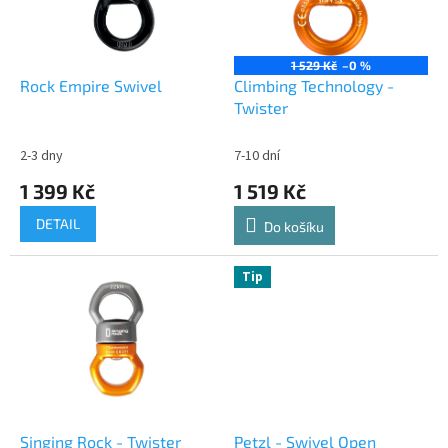
p
r
o
1 529 Kč
–0 %
d
Rock Empire Swivel
Climbing Technology -
u
Twister
k
t
2-3 dny
7-10 dní
ů
1 399 Kč
1 519 Kč
DETAIL
Do košíku
Tip
Singing Rock - Twister
Petzl - Swivel Open