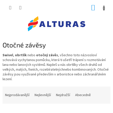
Přejít
NÁKUP
na
obsah
KOŠÍK
Otočné závěsy
Swivel
,
obrtlík
nebo
otočný závěs
, všechno toto názvosloví
schovává vychytanou pomůcku, která ti ušetří trápení s rozmotávání
lana nebo lanových systémů. Najdeš u nás obrtlíky všech druhů od
velkých,
malých
,
fixních
,
rozebíratelných
nebo kombinovaných. Otočné
závěsy jsou využívané především v arboristice nebo záchranářském
lezení.
Ř
a
Nejprodávanější
Nejlevnější
Nejdražší
Abecedně
z
e
n