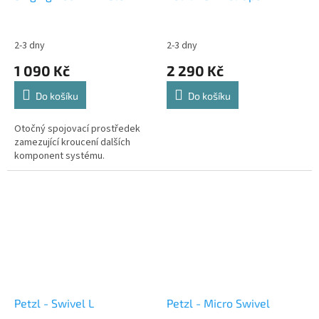
2-3 dny
2-3 dny
1 090 Kč
2 290 Kč
Do košíku
Do košíku
Otočný spojovací prostředek
zamezující kroucení dalších
komponent systému.
Petzl - Swivel L
Petzl - Micro Swivel