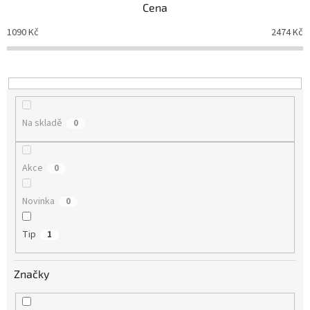
Cena
í
p
1090
Kč
2474
Kč
r
o
d
u
k
t
Na skladě
0
ů
Akce
0
Novinka
0
Tip
1
Značky