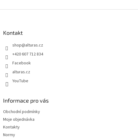
v
l
Z
á
á
d
p
a
a
Kontakt
c
t
í
shop
@
alturas.cz
í
p
r
+420 607 712 834
v
Facebook
k
y
alturas.cz
v
YouTube
ý
p
i
s
Informace pro vás
u
Obchodní podmínky
Moje objednávka
Kontakty
Normy