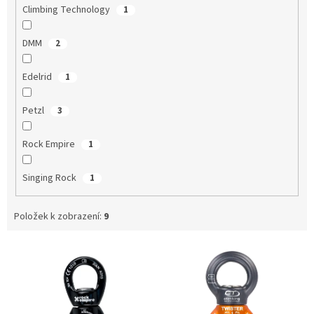
Climbing Technology
1
DMM
2
Edelrid
1
Petzl
3
Rock Empire
1
Singing Rock
1
Položek k zobrazení:
9
V
ý
p
i
s