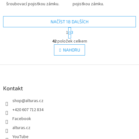
šroubovací pojistkou zámku.
pojistkou zámku.
NAČÍST 18 DALŠÍCH
S
1
3
t
O
r
42
položek celkem
v
á
l
NAHORU
n
á
k
d
o
v
Z
a
á
c
á
n
í
p
í
p
a
Kontakt
r
t
v
shop
@
alturas.cz
í
k
y
+420 607 712 834
v
Facebook
ý
p
alturas.cz
i
YouTube
s