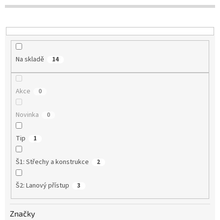
r
o
d
u
k
t
Na skladě
14
ů
Akce
0
Novinka
0
Tip
1
Š1: Střechy a konstrukce
2
Š2: Lanový přístup
3
Značky