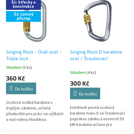
Š1: Střechy a
ý
konstrukce
p
Š2: Lanový
i
přístup
s
p
r
o
d
Singing Rock - Ovál ocel -
Singing Rock D karabina
u
Triple lock
ocel / Šroubovací
k
Skladem
(5 ks)
Průměrné
t
Skladem
(4 ks)
hodnocení
360 Kč
ů
produktu
300 Kč
je
Do košíku
5,0
Do košíku
z
5
Ocelová oválná karabina s
Extrémně pevná ocelová
hvězdiček.
trojitým zámkem, určená
karabina tvaru D se šroubovací
především pro práci ve výškách
pojistkou zámku a nosností 50
a nad volnou hloubkou.
kN! Karabina určena pro
nejnáročnější kotevní body