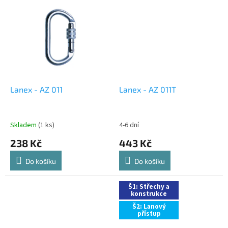
používaná především v
průmyslovém nebo...
Lanex - AZ 011
Lanex - AZ 011T
Skladem
(1 ks)
4-6 dní
238 Kč
443 Kč
Do košíku
Do košíku
Š1: Střechy a
konstrukce
Š2: Lanový
přístup