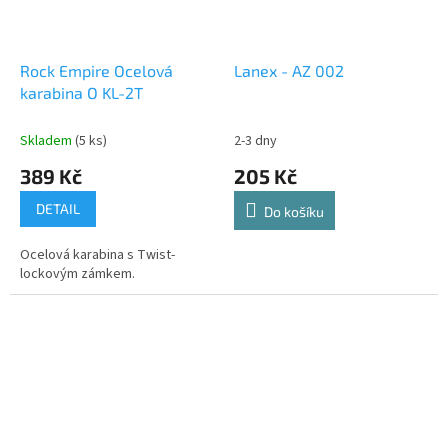
Rock Empire Ocelová
Lanex - AZ 002
karabina O KL-2T
Skladem
(5 ks)
2-3 dny
389 Kč
205 Kč
DETAIL
Do košíku
Ocelová karabina s Twist-
lockovým zámkem.