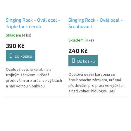
Singing Rock - Ovál ocel -
Singing Rock - Ovál ocel -
Triple lock černá
Šroubovací
Skladem
(4 ks)
Průměrné
Skladem
(4 ks)
hodnocení
390 Kč
produktu
240 Kč
je
Do košíku
5,0
Do košíku
z
5
Ocelová oválná karabina s
Ocelová ovální karabina se
hvězdiček.
trojitým zámkem, určená
šroubovacím zámkem, určená
především pro práci ve výškách
především pro práci ve výškách
a nad volnou hloubkou.
a nad volnou hloubkou. Její
ocelová konstrukce zaručuje
mechanickou odolnost a
pevnost.