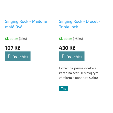
Singing Rock - Mailona
Singing Rock - D ocel -
malá Ovál
Triple lock
Skladem
(3 ks)
Skladem
(>5 ks)
107 Kč
430 Kč
Do košíku
Do košíku
Extrémně pevná ocelová
karabina tvaru D s trojitým
zámkem a nosností 50 kN!
Tip