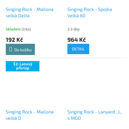
Singing Rock - Mailona
Singing Rock - Spojka
velká Delta
Velká 60
Skladem
(3 ks)
2-3 dny
192 Kč
964 Kč
DETAIL
Do košíku
Š2: Lanový
přístup
Singing Rock - Mailona
Singing Rock - Lanyard ,,I,,
velká D
s MGO