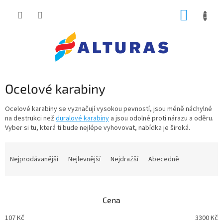
Přejít
NÁKUP
na
obsah
KOŠÍK
Ocelové karabiny
Ocelové karabiny se vyznačují vysokou pevností, jsou méně náchylné
na destrukci než
duralové karabiny
a jsou odolné proti nárazu a oděru.
Vyber si tu, která ti bude nejlépe vyhovovat, nabídka je široká.
Ř
a
Nejprodávanější
Nejlevnější
Nejdražší
Abecedně
z
e
n
Cena
í
p
107
Kč
3300
Kč