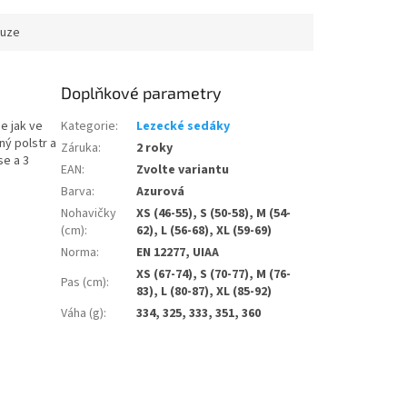
rgie...
kuze
Doplňkové parametry
e jak ve
Kategorie
:
Lezecké sedáky
ný polstr a
Záruka
:
2 roky
se a 3
EAN
:
Zvolte variantu
Barva
:
Azurová
Nohavičky
XS (46-55), S (50-58), M (54-
(cm)
:
62), L (56-68), XL (59-69)
Norma
:
EN 12277, UIAA
XS (67-74), S (70-77), M (76-
Pas (cm)
:
83), L (80-87), XL (85-92)
Váha (g)
:
334, 325, 333, 351, 360