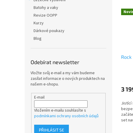
Lezecké vybavení
Batohy a vaky
Novi
Revize OOPP
Kurzy
Dárkové poukazy
Blog
Rock 
Odebírat newsletter
Vložte svůj e-mail a my vám budeme
zasílat informace o nových produktech na
našem e-shopu.
3 19
E-mail
Jistící
bezpeč
Vložením e-mailu souhlasíte s
začáte
podmínkami ochrany osobních údajů
set na
dojišť
PŘIHLÁSIT SE
na zaj