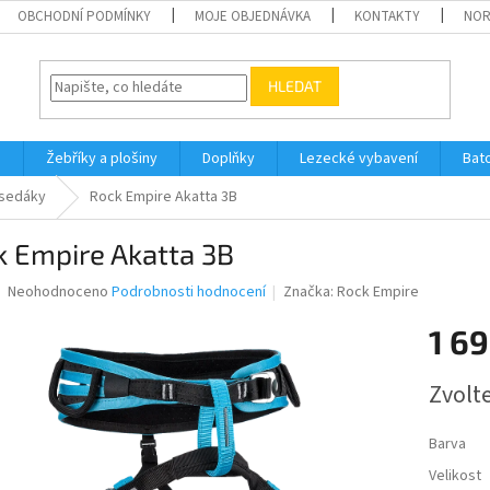
OBCHODNÍ PODMÍNKY
MOJE OBJEDNÁVKA
KONTAKTY
NO
HLEDAT
h
Žebříky a plošiny
Doplňky
Lezecké vybavení
Bat
sedáky
Rock Empire Akatta 3B
k Empire Akatta 3B
Průměrné
Neohodnoceno
Podrobnosti hodnocení
Značka:
Rock Empire
hodnocení
produktu
1 69
je
0,0
Měrná
Zvolt
z
cena:
5
hvězdiček.
Barva
Velikost