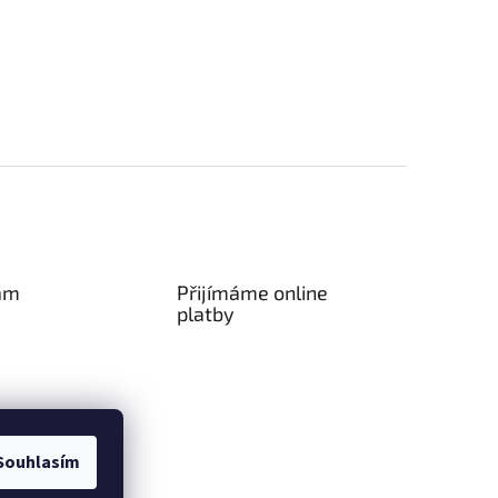
am
Přijímáme online
platby
ovat na Instagramu
Souhlasím