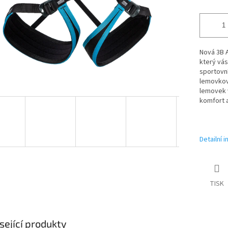
Nová 3B A
který vás
sportovní
lemovková
lemovek v
komfort 
Detailní 
TISK
sející produkty