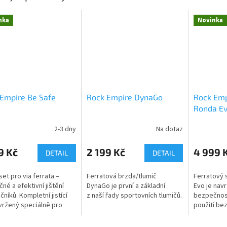
nka
Novinka
Empire Be Safe
Rock Empire DynaGo
Rock Em
Ronda E
2-3 dny
Na dotaz
9 Kč
2 199 Kč
4 999 
DETAIL
DETAIL
 set pro via ferrata –
Ferratová brzda/tlumič
Ferratový 
né a efektivní jištění
DynaGo je první a základní
Evo je nav
čníků. Kompletní jistící
z naší řady sportovních tlumičů.
bezpečnos
vržený speciálně pro
použití be
ování dětí a začátečníků
komplikací
ištěných cestách typu...
a lehký, sp