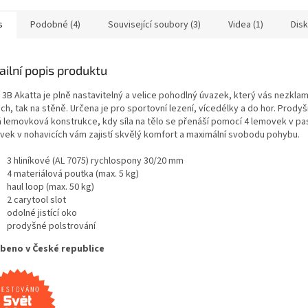
pádové ene
s
Podobné (4)
Související soubory (3)
Videa (1)
Dis
ailní popis produktu
 3B Akatta je plně nastavitelný a velice pohodlný úvazek, který vás nezklam
ch, tak na stěně. Určena je pro sportovní lezení, vícedélky a do hor. Prodyš
á lemovková konstrukce, kdy síla na tělo se přenáší pomocí 4 lemovek v pa
vek v nohavicích vám zajistí skvělý komfort a maximální svobodu pohybu.
3 hliníkové (AL 7075) rychlospony 30/20 mm
4 materiálová poutka (max. 5 kg)
haul loop (max. 50 kg)
2 carytool slot
odolné jistící oko
prodyšné polstrování
beno v České republice