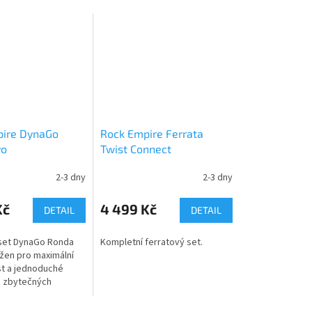
pire DynaGo
Rock Empire Ferrata
vo
Twist Connect
2-3 dny
2-3 dny
Kč
4 499 Kč
DETAIL
DETAIL
set DynaGo Ronda
Kompletní ferratový set.
ržen pro maximální
t a jednoduché
z zbytečných
. Celotělový úvazek
olehlivý tlumič