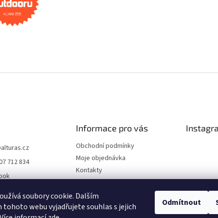
Informace pro vás
Instagr
Obchodní podmínky
@
alturas.cz
Moje objednávka
07 712 834
Kontakty
ook
Normy
s.cz
GDPR
užívá soubory cookie. Dalším
Sled
Odmítnout
be
tohoto webu vyjadřujete souhlas s jejich
Vrácení zboží
Více informací
zde
.