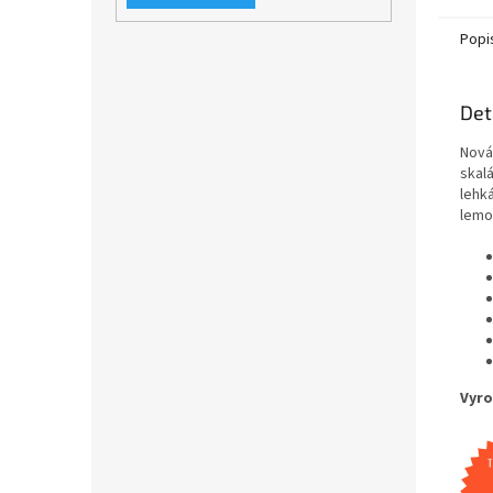
Popi
Det
Nová
skalá
lehk
lemo
Vyro