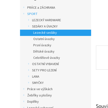
n
e
PRÁCE a ZÁCHRANA
l
SPORT
LEZECKÝ HARDWARE
SEDÁKY A ÚVAZKY
Lezecké sedáky
Ostatní úvazky
Prsní úvazky
Dětské úvazky
Celotělové úvazky
OSTATNÍ VYBAVENÍ
SETY PRO LEZENÍ
LANA
SMYČKY
Práce ve výškách
Žebříky a plošiny
Doplňky
Souvi