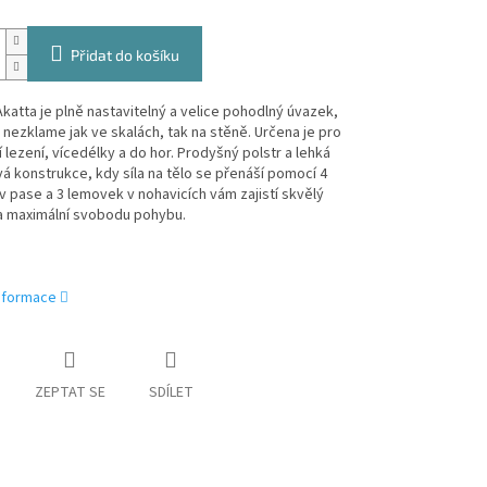
Přidat do košíku
katta je plně nastavitelný a velice pohodlný úvazek,
 nezklame jak ve skalách, tak na stěně. Určena je pro
 lezení, vícedélky a do hor. Prodyšný polstr a lehká
 konstrukce, kdy síla na tělo se přenáší pomocí 4
 pase a 3 lemovek v nohavicích vám zajistí skvělý
a maximální svobodu pohybu.
informace
ZEPTAT SE
SDÍLET