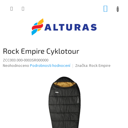
Přejít
NÁKUP
na
obsah
KOŠÍK
Rock Empire Cyklotour
ZCC003.000-0003SR000000
Průměrné
Neohodnoceno
Podrobnosti hodnocení
Značka:
Rock Empire
hodnocení
produktu
je
0,0
z
5
hvězdiček.