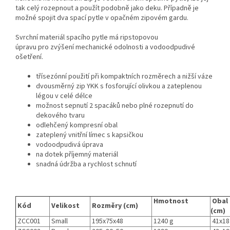
tak celý rozepnout a použít podobně jako deku. Případně je
možné spojit dva spací pytle v opačném zipovém gardu.
Svrchní materiál spacího pytle má ripstopovou
úpravu pro zvýšení mechanické odolnosti a vodoodpudivé
ošetření.
třísezónní použití při kompaktních rozměrech a nižší váze
dvousměrný zip YKK s fosforující olivkou a zateplenou
légou v celé délce
možnost sepnutí 2 spacáků nebo plné rozepnutí do
dekového tvaru
odlehčený kompresní obal
zateplený vnitřní límec s kapsičkou
vodoodpudivá úprava
na dotek příjemný materiál
snadná údržba a rychlost schnutí
Hmotnost
Obal
Kód
Velikost
Rozměry (cm)
(cm)
ZCC001
Small
195x75x48
1240 g
41x18