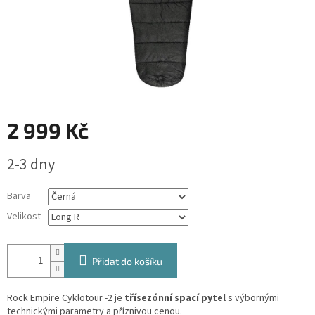
2 999 Kč
Měrná
2-3 dny
cena:
Barva
Velikost
Přidat do košíku
Rock Empire Cyklotour -2 je
třísezónní spací pytel
s výbornými
technickými parametry a příznivou cenou.