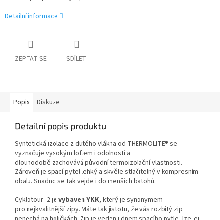
Detailní informace
ZEPTAT SE
SDÍLET
Popis
Diskuze
Detailní popis produktu
Syntetická izolace z dutého vlákna od THERMOLITE® se
vyznačuje vysokým loftem i odolností a
dlouhodobě zachovává původní termoizolační vlastnosti.
Zároveň je spací pytel lehký a skvěle stlačitelný v kompresním
obalu. Snadno se tak vejde i do menších batohů.
Cyklotour -2 j
e vybaven YKK
, který je synonymem
pro nejkvalitnější zipy. Máte tak jistotu, že vás rozbitý zip
nenechá na holičkách. Zip je veden i dnem spacího pytle, lze jej