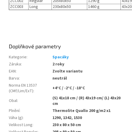
ZCC002
Regular
205x80x50
1290 g
43x19
ZCC003
Long
230x80x50
1460 g
43x20
Doplňkové parametry
Kategorie
:
Spacáky
Záruka
:
2 roky
EAN
:
Zvolte variantu
Barva
:
neutrál
Norma EN 13537
+4°C / -2°C / -18°C
(CMf/Lim/ExT)
:
(S) 41x18 cm / (R) 43x19 cm/ (L) 43x20
Obal
:
cm
Plnění
:
Thermolite Quallo 200 g/m2 x1
Váha (g)
:
1290, 1342, 1530
Velikost Long
:
230 x 80 x 50 cm