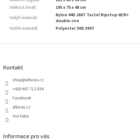
Velikost Regular
:
205 x 80 x 50 cm
Velikost Small
:
195 x 75 x 48 cm
Nylon 44D 260T Tactel Ripstop W/R+
Vnější materiál
:
double cire
Vnitřní matetiál
:
Polyester 50D 300T
Z
á
p
a
Kontakt
t
shop
@
alturas.cz
í
+420 607 712 834
Facebook
alturas.cz
YouTube
Informace pro vás