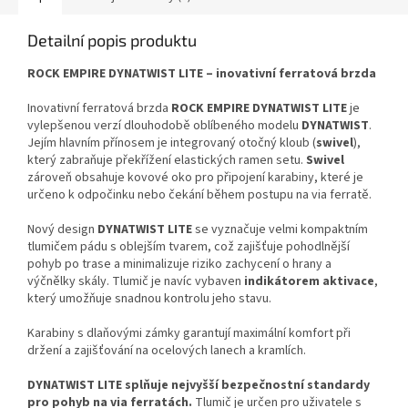
Detailní popis produktu
ROCK EMPIRE DYNATWIST LITE – inovativní ferratová brzda
Inovativní ferratová brzda
ROCK EMPIRE DYNATWIST LITE
je
vylepšenou verzí dlouhodobě oblíbeného modelu
DYNATWIST
.
Jejím hlavním přínosem je integrovaný otočný kloub (
swivel
),
který zabraňuje překřížení elastických ramen setu.
Swivel
zároveň obsahuje kovové oko pro připojení karabiny, které je
určeno k odpočinku nebo čekání během postupu na via ferratě.
Nový design
DYNATWIST LITE
se vyznačuje velmi kompaktním
tlumičem pádu s oblejším tvarem, což zajišťuje pohodlnější
pohyb po trase a minimalizuje riziko zachycení o hrany a
výčnělky skály. Tlumič je navíc vybaven
indikátorem aktivace
,
který umožňuje snadnou kontrolu jeho stavu.
Karabiny s dlaňovými zámky garantují maximální komfort při
držení a zajišťování na ocelových lanech a kramlích.
DYNATWIST LITE splňuje nejvyšší bezpečnostní standardy
pro pohyb na via ferratách.
Tlumič je určen pro uživatele s