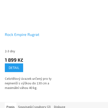
Rock Empire Rugrat
2-3 dny
1 899 Kč
DETAIL
Celotělový úvazek určený pro ty
nejmenší s výškou do 130 cm a
maximální váhou 40 kg.
Popis
Související soubory (2)
Diskuze