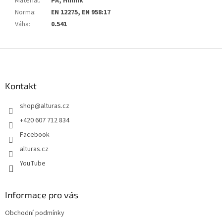
Materiál
:
PA, Hlilník
Norma
:
EN 12275, EN 958:17
Váha
:
0.541
Z
á
p
a
Kontakt
t
shop
@
alturas.cz
í
+420 607 712 834
Facebook
alturas.cz
YouTube
Informace pro vás
Obchodní podmínky