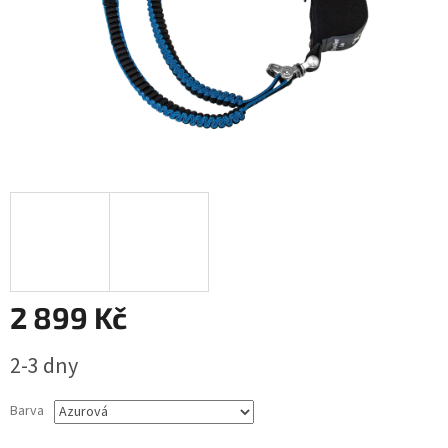
2 899 Kč
Měrná
2-3 dny
cena:
Barva