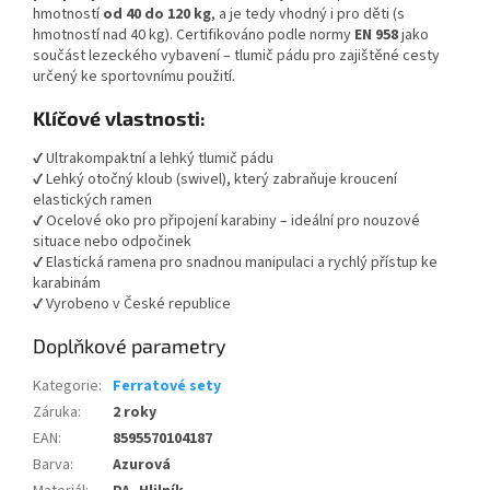
hmotností
od 40 do 120 kg
, a je tedy vhodný i pro děti (s
hmotností nad 40 kg). Certifikováno podle normy
EN 958
jako
součást lezeckého vybavení – tlumič pádu pro zajištěné cesty
určený ke sportovnímu použití.
Klíčové vlastnosti:
✔ Ultrakompaktní a lehký tlumič pádu
✔ Lehký otočný kloub (swivel), který zabraňuje kroucení
elastických ramen
✔ Ocelové oko pro připojení karabiny – ideální pro nouzové
situace nebo odpočinek
✔ Elastická ramena pro snadnou manipulaci a rychlý přístup ke
karabinám
✔ Vyrobeno v České republice
Doplňkové parametry
Kategorie
:
Ferratové sety
Záruka
:
2 roky
EAN
:
8595570104187
Barva
:
Azurová