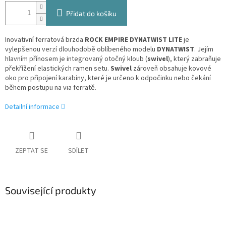
Přidat do košíku
Inovativní ferratová brzda
ROCK EMPIRE DYNATWIST LITE
je
vylepšenou verzí dlouhodobě oblíbeného modelu
DYNATWIST
. Jejím
hlavním přínosem je integrovaný otočný kloub (
swivel
), který zabraňuje
překřížení elastických ramen setu.
Swivel
zároveň obsahuje kovové
oko pro připojení karabiny, které je určeno k odpočinku nebo čekání
během postupu na via ferratě.
Detailní informace
ZEPTAT SE
SDÍLET
Související produkty