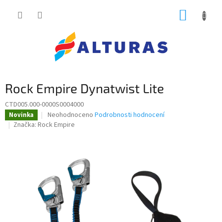
Přejít
NÁKUP
na
obsah
KOŠÍK
Rock Empire Dynatwist Lite
CTD005.000-0000S0004000
Průměrné
Neohodnoceno
Podrobnosti hodnocení
Novinka
hodnocení
Značka:
Rock Empire
produktu
je
0,0
z
5
hvězdiček.