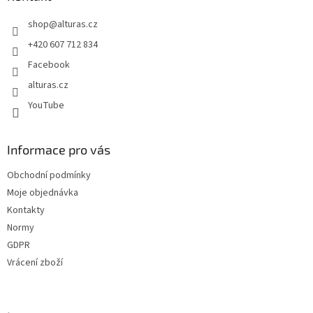
t
shop
@
alturas.cz
í
+420 607 712 834
Facebook
alturas.cz
YouTube
Informace pro vás
Obchodní podmínky
Moje objednávka
Kontakty
Normy
GDPR
Vrácení zboží