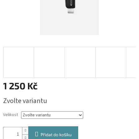
1 250 Kč
Měrná
Zvolte variantu
cena:
Velikost
Přidat do košíku