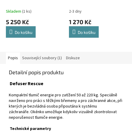
Skladem
(1 ks)
2-3 dny
5 250 Kč
1 270 Kč
Do košíku
Do košíku
Popis
Související soubory (1)
Diskuze
Detailní popis produktu
Defuser Rescue
Kompaktní tlumič energie pro zatížení 50 až 220 kg. Speciálně
navrženo pro práci s těžkými břemeny a pro záchranné akce, při
kterých je bezvládná osoba připoutána k systému
záchranáře. Okénko umožňuje kdykoliv vizuálně zkontrolovat
neporušenost tlumiče energie.
Technické parametry