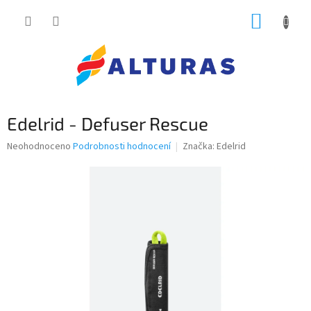
Přejít
NÁKUP
na
obsah
KOŠÍK
Edelrid - Defuser Rescue
Průměrné
Neohodnoceno
Podrobnosti hodnocení
Značka:
Edelrid
hodnocení
produktu
je
0,0
z
5
hvězdiček.