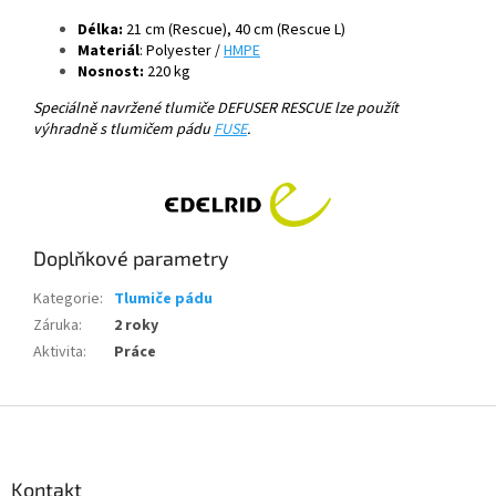
Délka:
21
cm (Rescue), 40 cm (Rescue L)
Materiál
: Polyester /
HMPE
Nosnost:
220 kg
Speciálně navržené tlumiče DEFUSER RESCUE lze použít
výhradně s tlumičem pádu
FUSE
.
Doplňkové parametry
Kategorie
:
Tlumiče pádu
Záruka
:
2 roky
Aktivita
:
Práce
Z
á
p
a
Kontakt