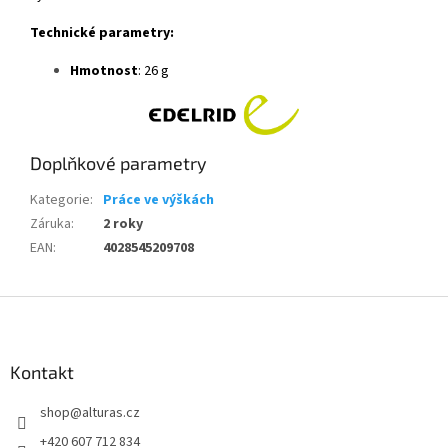
Technické parametry:
Hmotnost
: 26 g
Doplňkové parametry
Kategorie
:
Práce ve výškách
Záruka
:
2 roky
EAN
:
4028545209708
Z
á
p
a
Kontakt
t
shop
@
alturas.cz
í
+420 607 712 834