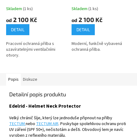
Skladem
(1 ks)
Skladem
(1 ks)
2 100 Kč
2 100 Kč
od
od
DETAIL
DETAIL
Pracovní ochranná přilba s
Moderní, funkčně vybavená
uzavíratelnými ventilačními
ochranná přilba.
otvory.
Popis
Diskuze
Detailní popis produktu
Edelrid - Helmet Neck Protector
Velký chránič šíje, který lze jednoduše připnout na přilby
TECTUM
nebo
TECTUM AIR
. Poskytuje spolehlivou ochranu proti
UV záření (SPF 50+), nečistotám a dešti. Obvodový lem je navíc
vyroben z reflexního materiálu.