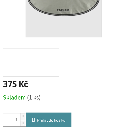
375 Kč
Měrná
Skladem
(1 ks)
cena:
Přidat do košíku