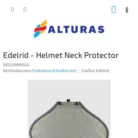
Přejít
NÁKUP
na
obsah
KOŠÍK
Edelrid - Helmet Neck Protector
885239990020
Průměrné
Neohodnoceno
Podrobnosti hodnocení
Značka:
Edelrid
hodnocení
produktu
je
0,0
z
5
hvězdiček.