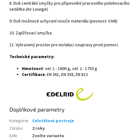
8. Dvě centrální smyčky pro připevnění pracovního polohovacího
sedátka (Air Lounge).
9. Dvě možnosti uchycení nosiče materiálu (pevnost: 0 kN).
10. Zajišťovací smyčka.
11. Vyhrazený prostor pro instalaci soupravy první pomoci.
Technické parametry:
Hmotnost
: vel. 1 - 1600 g, vel. 2 - 1750 g
Certifikace
: EN 361, EN 358, EN 813
Doplňkové parametry
Kategorie
:
Celotělové postroje
Záruka
:
2 roky
EAN
:
Zvolte variantu