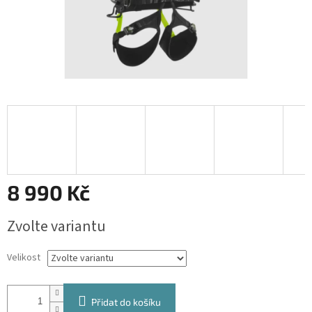
8 990 Kč
Měrná
Zvolte variantu
cena:
Velikost
Přidat do košíku