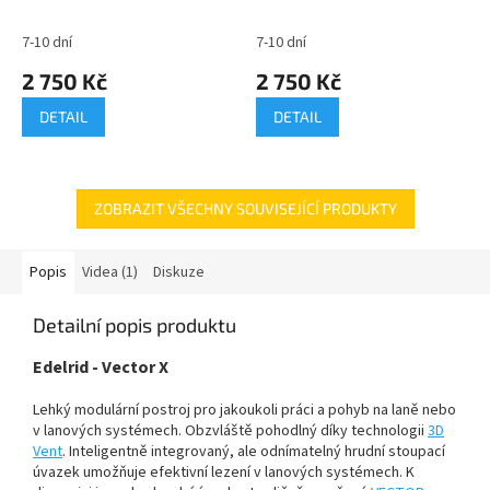
7-10 dní
7-10 dní
2 750 Kč
2 750 Kč
DETAIL
DETAIL
ZOBRAZIT VŠECHNY SOUVISEJÍCÍ PRODUKTY
Popis
Videa (1)
Diskuze
Detailní popis produktu
Edelrid - Vector X
Lehký modulární postroj pro jakoukoli práci a pohyb na laně nebo
v lanových systémech. Obzvláště pohodlný díky technologii
3D
Vent
. Inteligentně integrovaný, ale odnímatelný hrudní stoupací
úvazek umožňuje efektivní lezení v lanových systémech. K