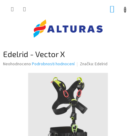
Přejít
NÁKUP
na
obsah
KOŠÍK
Edelrid - Vector X
Průměrné
Neohodnoceno
Podrobnosti hodnocení
Značka:
Edelrid
hodnocení
produktu
je
0,0
z
5
hvězdiček.