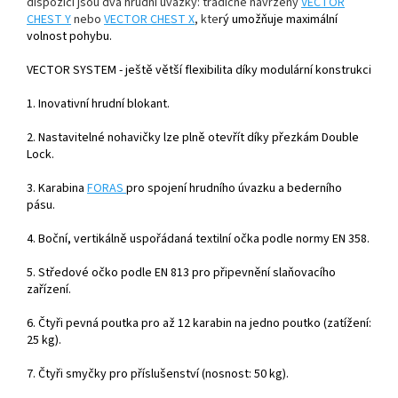
dispozici jsou dva hrudní úvazky: tradičně navržený
VECTOR
CHEST Y
nebo
VECTOR CHEST X
, kte
rý umožňuje maximální
volnost pohybu.
VECTOR SYSTEM - ještě větší flexibilita díky modulární konstrukci
1. Inovativní hrudní blokant.
2. Nastavitelné nohavičky lze plně otevřít díky přezkám Double
Lock.
3. Karabina
FORAS
pro spojení hrudního úvazku a bederního
pásu.
4. Boční, vertikálně uspořádaná textilní očka podle normy EN 358.
5. Středové očko podle EN 813 pro připevnění slaňovacího
zařízení.
6. Čtyři pevná poutka pro až 12 karabin na jedno poutko (zatížení:
25 kg).
7. Čtyři smyčky pro příslušenství (nosnost: 50 kg).