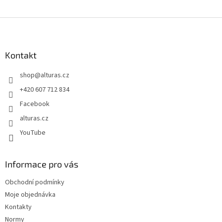
Z
á
p
a
Kontakt
t
shop
@
alturas.cz
í
+420 607 712 834
Facebook
alturas.cz
YouTube
Informace pro vás
Obchodní podmínky
Moje objednávka
Kontakty
Normy