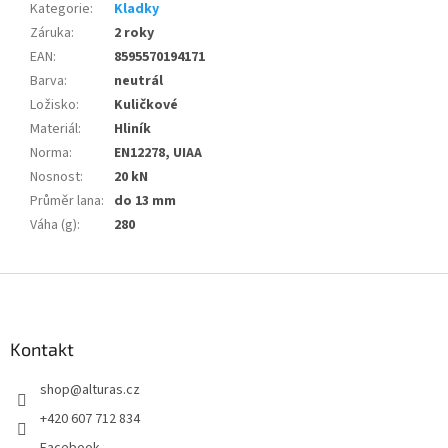
Kategorie
:
Kladky
Záruka
:
2 roky
EAN
:
8595570194171
Barva
:
neutrál
Ložisko
:
Kuličkové
Materiál
:
Hliník
Norma
:
EN12278, UIAA
Nosnost
:
20 kN
Průměr lana
:
do 13 mm
Váha (g)
:
280
Z
á
p
a
Kontakt
t
shop
@
alturas.cz
í
+420 607 712 834
Facebook