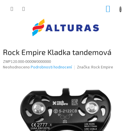
Přejít
NÁKUP
na
obsah
KOŠÍK
Rock Empire Kladka tandemová
ZWP120.000-0000W0000000
Průměrné
Neohodnoceno
Podrobnosti hodnocení
Značka:
Rock Empire
hodnocení
produktu
je
0,0
z
5
hvězdiček.