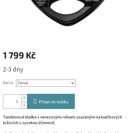
1 799 Kč
Měrná
2-3 dny
cena:
Barva
Přidat do košíku
Tandemová kladka s nerezovými rolnami usazenými na kuličkových
ložiscích s vysokou účinností.