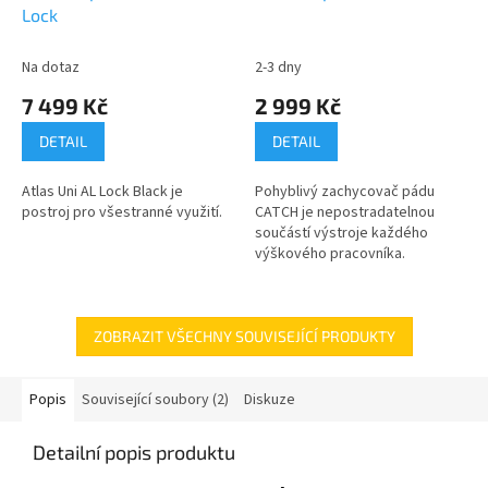
Lock
Na dotaz
2-3 dny
7 499 Kč
2 999 Kč
DETAIL
DETAIL
Atlas Uni AL Lock Black je
Pohyblivý zachycovač pádu
postroj pro všestranné využití.
CATCH je nepostradatelnou
součástí výstroje každého
výškového pracovníka.
ZOBRAZIT VŠECHNY SOUVISEJÍCÍ PRODUKTY
Popis
Související soubory (2)
Diskuze
Detailní popis produktu