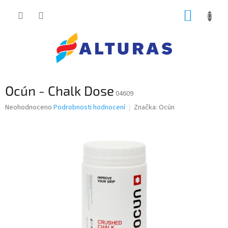
Přejít
NÁKUP
na
obsah
KOŠÍK
Ocún - Chalk Dose
04609
Průměrné
Neohodnoceno
Podrobnosti hodnocení
Značka:
Ocún
hodnocení
produktu
je
0,0
z
5
hvězdiček.