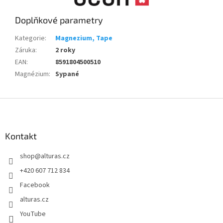
Doplňkové parametry
Kategorie
:
Magnezium, Tape
Záruka
:
2 roky
EAN
:
8591804500510
Magnézium
:
Sypané
Z
á
p
a
Kontakt
t
shop
@
alturas.cz
í
+420 607 712 834
Facebook
alturas.cz
YouTube