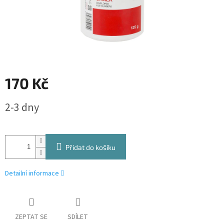
170 Kč
Měrná
2-3 dny
cena:
Přidat do košíku
Detailní informace
ZEPTAT SE
SDÍLET