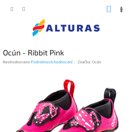
Přejít
NÁKUP
na
obsah
KOŠÍK
Ocún - Ribbit Pink
Průměrné
Neohodnoceno
Podrobnosti hodnocení
Značka:
Ocún
hodnocení
produktu
je
0,0
z
5
hvězdiček.