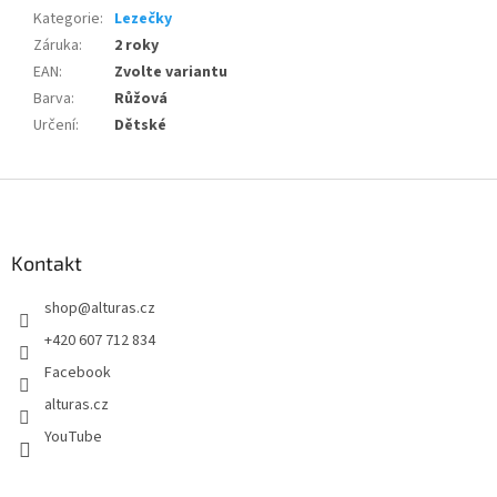
Kategorie
:
Lezečky
Záruka
:
2 roky
EAN
:
Zvolte variantu
Barva
:
Růžová
Určení
:
Dětské
Z
á
p
a
Kontakt
t
shop
@
alturas.cz
í
+420 607 712 834
Facebook
alturas.cz
YouTube