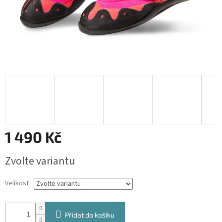
1 490 Kč
Měrná
Zvolte variantu
cena:
Velikost
Přidat do košíku