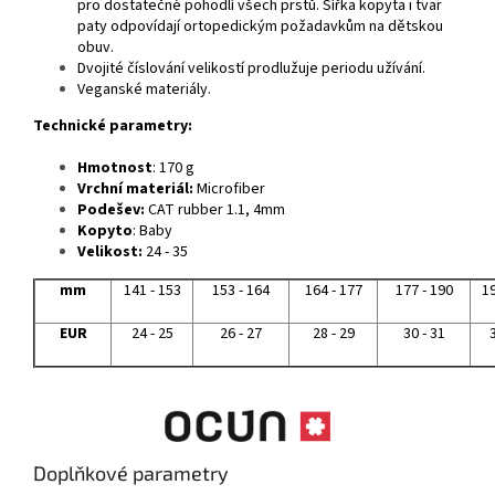
pro dostatečné pohodlí všech prstů. Šířka kopyta i tvar
paty odpovídají ortopedickým požadavkům na dětskou
obuv.
Dvojité číslování velikostí prodlužuje periodu užívání.
Veganské materiály.
Technické parametry:
Hmotnost
:
170
g
Vrchní materiál:
Microfiber
Podešev:
CAT rubber 1.1, 4mm
Kopyto
: Baby
Velikost:
24 - 35
mm
141 - 153
153 - 164
164 - 177
177 - 190
19
EUR
24 - 25
26 - 27
28 - 29
30 - 31
3
Doplňkové parametry