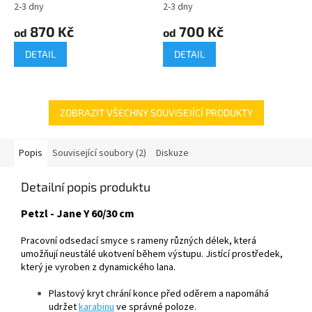
2-3 dny
2-3 dny
870 Kč
700 Kč
od
od
DETAIL
DETAIL
ZOBRAZIT VŠECHNY SOUVISEJÍCÍ PRODUKTY
Popis
Související soubory (2)
Diskuze
Detailní popis produktu
Petzl - Jane Y 60/30 cm
Pracovní odsedací smyce s rameny různých délek, která
umožňují neustálé ukotvení během výstupu. Jistící prostředek,
který je vyroben z dynamického lana.
Plastový kryt chrání konce před oděrem a napomáhá
udržet
karabinu
ve správné poloze.