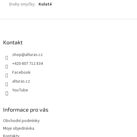
Druhy smyčky
:
Kulaté
Z
á
p
a
Kontakt
t
shop
@
alturas.cz
í
+420 607 712 834
Facebook
alturas.cz
YouTube
Informace pro vás
Obchodní podmínky
Moje objednávka
Kontakty