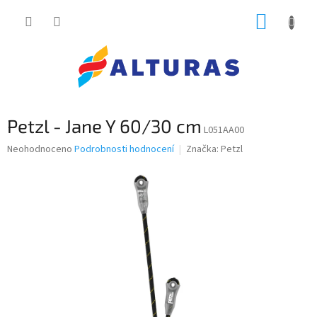
Přejít
NÁKUP
na
obsah
KOŠÍK
Petzl - Jane Y 60/30 cm
L051AA00
Průměrné
Neohodnoceno
Podrobnosti hodnocení
Značka:
Petzl
hodnocení
produktu
je
0,0
z
5
hvězdiček.