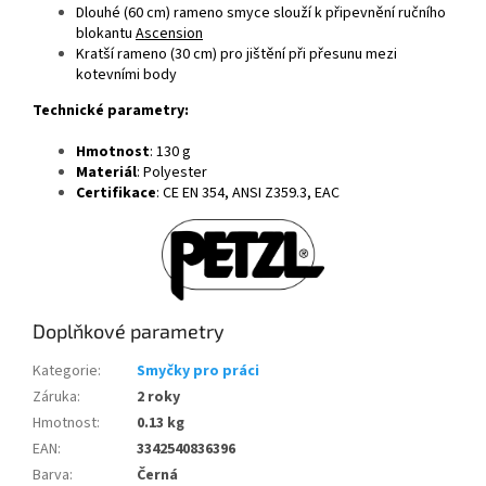
Dlouhé (60 cm) rameno smyce slouží k připevnění ručního
blokantu
Ascension
Kratší rameno (30 cm) pro jištění při přesunu mezi
kotevními body
Technické parametry:
Hmotnost
: 130 g
Materiál
: Polyester
Certifikace
: CE EN 354, ANSI Z359.3, EAC
Doplňkové parametry
Kategorie
:
Smyčky pro práci
Záruka
:
2 roky
Hmotnost
:
0.13 kg
EAN
:
3342540836396
Barva
:
Černá