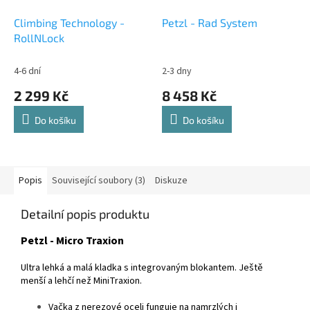
Climbing Technology -
Petzl - Rad System
RollNLock
4-6 dní
2-3 dny
2 299 Kč
8 458 Kč
Do košíku
Do košíku
Popis
Související soubory (3)
Diskuze
Detailní popis produktu
Petzl - Micro Traxion
Ultra lehká a malá kladka s integrovaným blokantem. Ještě
menší a lehčí než MiniTraxion.
Vačka z nerezové oceli funguje na namrzlých i