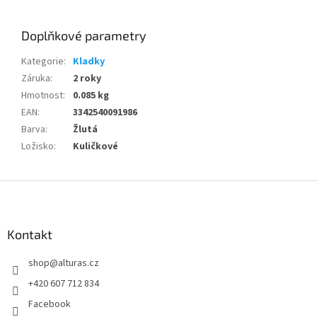
Doplňkové parametry
Kategorie
:
Kladky
Záruka
:
2 roky
Hmotnost
:
0.085 kg
EAN
:
3342540091986
Barva
:
Žlutá
Ložisko
:
Kuličkové
Z
á
p
a
Kontakt
t
shop
@
alturas.cz
í
+420 607 712 834
Facebook