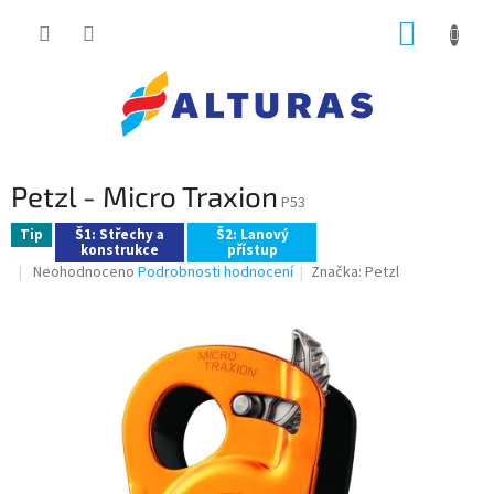
Přejít
NÁKUP
na
obsah
KOŠÍK
Petzl - Micro Traxion
P53
Tip
Š1: Střechy a
Š2: Lanový
konstrukce
přístup
Průměrné
Neohodnoceno
Podrobnosti hodnocení
Značka:
Petzl
hodnocení
produktu
je
0,0
z
5
hvězdiček.