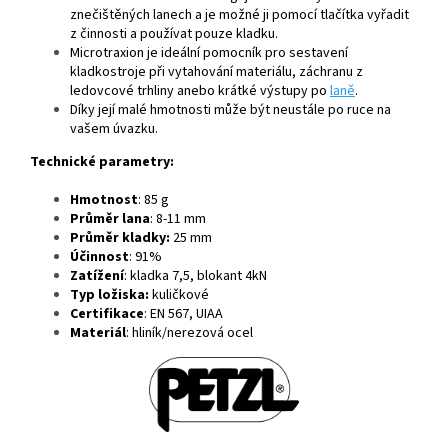
znečištěných lanech a je možné ji pomocí tlačítka vyřadit
z činnosti a používat pouze kladku.
Microtraxion je ideální pomocník pro sestavení
kladkostroje při vytahování materiálu, záchranu z
ledovcové trhliny anebo krátké výstupy po
laně
.
Díky její malé hmotnosti může být neustále po ruce na
vašem úvazku.
Technické parametry:
Hmotnost
: 85 g
Průměr lana
: 8-11 mm
Průměr kladky:
25 mm
Účinnost
: 91%
Zatížení
: kladka 7,5, blokant 4kN
Typ ložiska:
kuličkové
Certifikace
: EN 567, UIAA
Materiál
: hliník/nerezová ocel