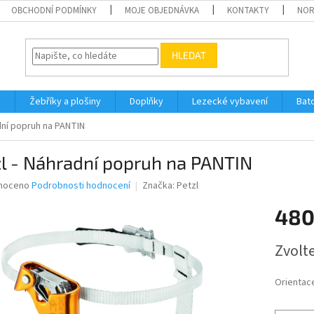
OBCHODNÍ PODMÍNKY
MOJE OBJEDNÁVKA
KONTAKTY
NO
HLEDAT
h
Žebříky a plošiny
Doplňky
Lezecké vybavení
Bat
dní popruh na PANTIN
l - Náhradní popruh na PANTIN
né
noceno
Podrobnosti hodnocení
Značka:
Petzl
ní
480
u
Měrná
Zvolt
cena:
ek.
Orientac