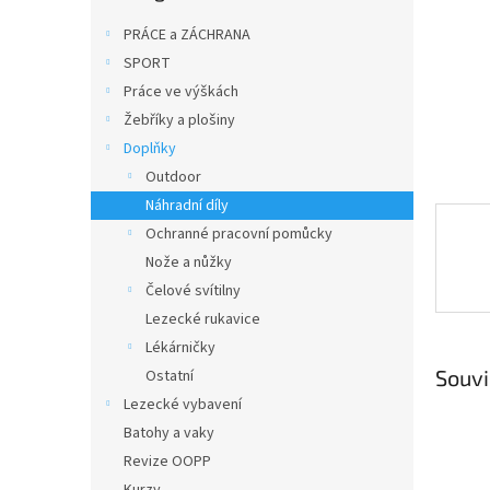
n
e
PRÁCE a ZÁCHRANA
l
SPORT
Práce ve výškách
Žebříky a plošiny
Doplňky
Outdoor
Náhradní díly
Ochranné pracovní pomůcky
Nože a nůžky
Čelové svítilny
Lezecké rukavice
Lékárničky
Souvi
Ostatní
Lezecké vybavení
Batohy a vaky
Revize OOPP