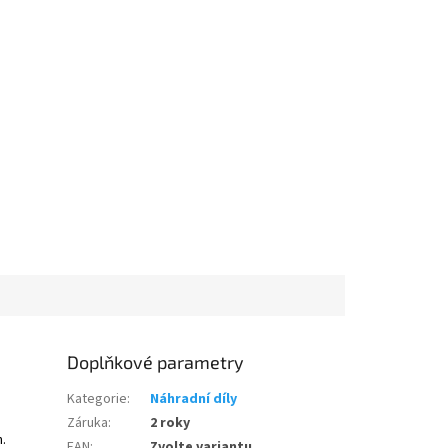
Doplňkové parametry
Kategorie
:
Náhradní díly
Záruka
:
2 roky
n.
EAN
:
Zvolte variantu