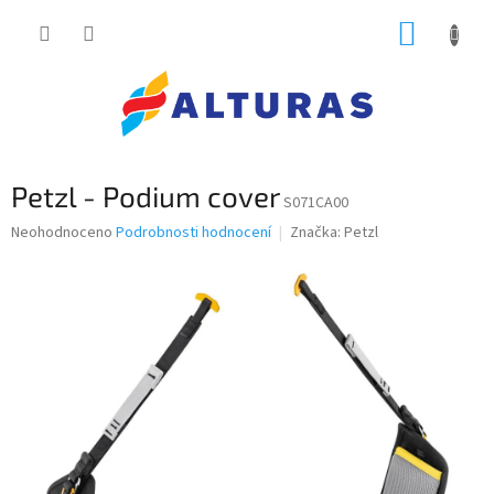
Přejít
NÁKUP
na
obsah
KOŠÍK
Petzl - Podium cover
S071CA00
Průměrné
Neohodnoceno
Podrobnosti hodnocení
Značka:
Petzl
hodnocení
produktu
je
0,0
z
5
hvězdiček.