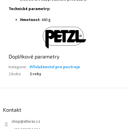
Technické parametry:
Hmotnost
: 440 g
Doplňkové parametry
Kategorie
:
Příslušenství pro postroje
Záruka
:
2 roky
Z
á
p
a
Kontakt
t
shop
@
alturas.cz
í