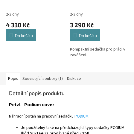
2-3 dny
2-3 dny
4 330 Kč
3 290 Kč
Do košíku
Do košíku
Kompaktní sedačka pro práci v
zavěšení.
Popis
Související soubory (1)
Diskuze
Detailní popis produktu
Petzl - Podium cover
Náhradní potah na pracovní sedačku
PODIUM
.
Je použitelný také na předcházející typy sedačky PODIUM
(kód S071AA00, prodávané před 2024).