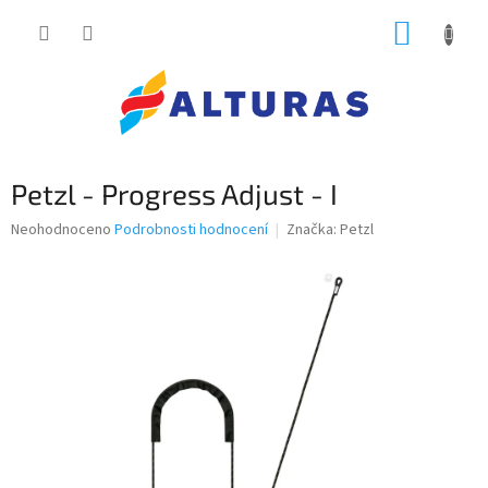
Přejít
NÁKUP
na
obsah
KOŠÍK
Petzl - Progress Adjust - I
Průměrné
Neohodnoceno
Podrobnosti hodnocení
Značka:
Petzl
hodnocení
produktu
je
0,0
z
5
hvězdiček.