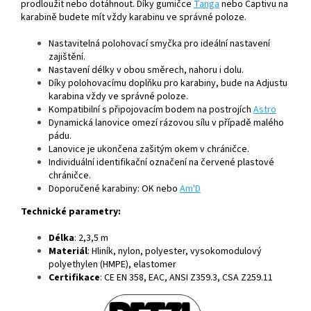
prodloužit nebo dotáhnout. Díky gumičce
Tanga
nebo Captivu na
karabině budete mít vždy karabinu ve správné poloze.
Nastavitelná polohovací smyčka pro ideální nastavení
zajištění.
Nastavení délky v obou směrech, nahoru i dolu.
Díky polohovacímu doplňku pro karabiny, bude na Adjustu
karabina vždy ve správné poloze.
Kompatibilní s připojovacím bodem na postrojích
Astro
Dynamická lanovice omezí rázovou sílu v případě malého
pádu.
Lanovice je ukončena zašitým okem v chráničce.
Individuální identifikační označení na červené plastové
chráničce.
Doporučené karabiny: OK nebo
Am'D
Technické parametry:
Délka
: 2,3,5 m
Materiál
: Hliník, nylon, polyester, vysokomodulový
polyethylen (HMPE), elastomer
Certifikace
: CE EN 358, EAC, ANSI Z359.3, CSA Z259.11