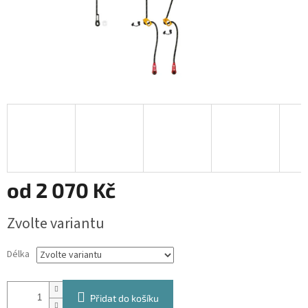
od
2 070 Kč
Měrná
Zvolte variantu
cena:
Délka
Přidat do košíku