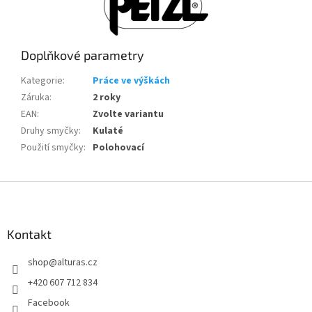
Doplňkové parametry
Kategorie
:
Práce ve výškách
Záruka
:
2 roky
EAN
:
Zvolte variantu
Druhy smyčky
:
Kulaté
Použití smyčky
:
Polohovací
Z
á
p
a
Kontakt
t
shop
@
alturas.cz
í
+420 607 712 834
Facebook