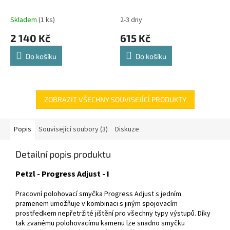
Skladem
(1 ks)
2-3 dny
2 140 Kč
615 Kč
Do košíku
Do košíku
ZOBRAZIT VŠECHNY SOUVISEJÍCÍ PRODUKTY
Popis
Související soubory (3)
Diskuze
Detailní popis produktu
Petzl - Progress Adjust - I
Pracovní polohovací smyčka Progress Adjust s jedním
pramenem umožňuje v kombinaci s jiným spojovacím
prostředkem nepřetržité jištění pro všechny typy výstupů. Díky
tak zvanému polohovacímu kamenu lze snadno smyčku