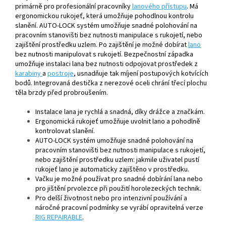
primárně pro profesionální pracovníky
lanového přístupu
. Má
ergonomickou rukojeť, která umožňuje pohodlnou kontrolu
slanění. AUTO-LOCK systém umožňuje snadné polohování na
pracovním stanovišti bez nutnosti manipulace s rukojetí, nebo
zajištění prostředku uzlem. Po zajištění je možné dobírat
lano
bez nutnosti manipulovat s rukojetí. Bezpečnostní západka
umožňuje instalaci lana bez nutnosti odpojovat prostředek z
karabiny
a
postroje
, usnadňuje tak míjení postupových kotvících
bodů. Integrovaná destička z nerezové oceli chrání třecí plochu
těla brzdy před probroušením.
Instalace lana je rychlá a snadná, díky drážce a značkám.
Ergonomická rukojeť umožňuje uvolnit lano a pohodlně
kontrolovat slanění.
AUTO-LOCK systém umožňuje snadné polohování na
pracovním stanovišti bez nutnosti manipulace s rukojetí,
nebo zajištění prostředku uzlem: jakmile uživatel pustí
rukojeť lano je automaticky zajištěno v prostředku.
Vačku je možné používat pro snadné dobírání lana nebo
pro jištění prvolezce při použití horolezeckých technik.
Pro delší životnost nebo pro intenzivní používání a
náročné pracovní podmínky se vyrábí opravitelná verze
RIG REPAIRABLE
.