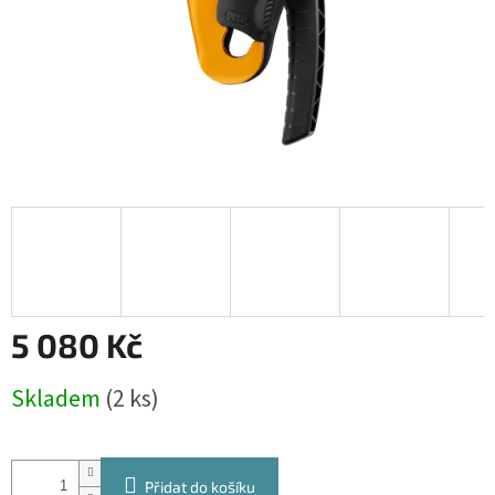
5 080 Kč
Měrná
Skladem
(2 ks)
cena:
Přidat do košíku