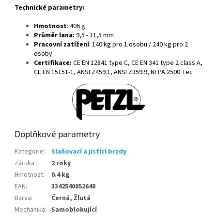
Technické parametry:
Hmotnost
: 406 g
Průměr lana:
9,5 - 11,5 mm
Pracovní zatížení
:
140 kg pro 1 osobu / 240 kg pro 2
osoby
Certifikace:
CE EN 12841 type C, CE EN 341 type 2 class A,
CE EN 15151-1, ANSI Z459.1, ANSI Z359.9, NFPA 2500 Tec
Doplňkové parametry
Kategorie
:
Slaňovací a jistící brzdy
Záruka
:
2 roky
Hmotnost
:
0.4 kg
EAN
:
3342540852648
Barva
:
Černá, Žlutá
Mechanika
:
Samoblokující