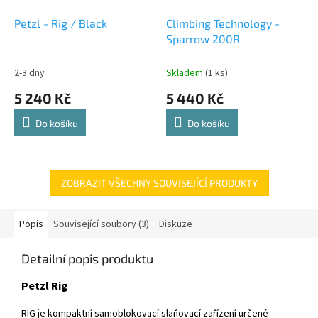
Petzl - Rig / Black
Climbing Technology -
Sparrow 200R
2-3 dny
Skladem
(1 ks)
5 240 Kč
5 440 Kč
Do košíku
Do košíku
ZOBRAZIT VŠECHNY SOUVISEJÍCÍ PRODUKTY
Popis
Související soubory (3)
Diskuze
Detailní popis produktu
Petzl Rig
RIG je kompaktní samoblokovací slaňovací zařízení určené