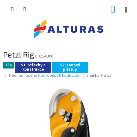
Přejít
NÁKUP
na
obsah
KOŠÍK
Petzl Rig
D021AB00
Tip
Š1: Střechy a
Š2: Lanový
konstrukce
přístup
Průměrné
Neohodnoceno
Podrobnosti hodnocení
Značka:
Petzl
hodnocení
produktu
je
0,0
z
5
hvězdiček.