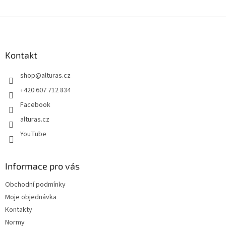
Z
á
p
a
Kontakt
t
shop
@
alturas.cz
í
+420 607 712 834
Facebook
alturas.cz
YouTube
Informace pro vás
Obchodní podmínky
Moje objednávka
Kontakty
Normy