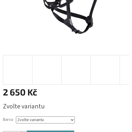
2 650 Kč
Měrná
Zvolte variantu
cena:
Barva