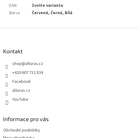
EAN
:
Zvolte variantu
Barva
:
Červená, Černá, Bílá
Z
á
p
a
Kontakt
t
shop
@
alturas.cz
í
+420 607 712 834
Facebook
alturas.cz
YouTube
Informace pro vás
Obchodní podmínky
Moje objednávka