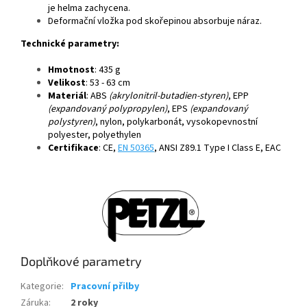
je helma zachycena.
Deformační vložka pod skořepinou absorbuje náraz.
Technické parametry:
Hmotnost
: 435 g
Velikost
: 53 - 63 cm
Materiál
: ABS
(akrylonitril-butadien-styren)
, EPP
(expandovaný polypropylen)
, EPS
(expandovaný
polystyren)
, nylon, polykarbonát, vysokopevnostní
polyester, polyethylen
Certifikace
: CE,
EN 50365
, ANSI Z89.1 Type I Class E, EAC
Doplňkové parametry
Kategorie
:
Pracovní přilby
Záruka
:
2 roky