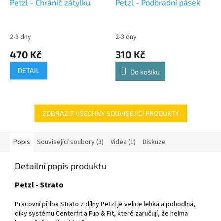
Petzl - Chránič zátylku
Petzl - Podbradní pásek
2-3 dny
2-3 dny
470 Kč
310 Kč
DETAIL
Do košíku
ZOBRAZIT VŠECHNY SOUVISEJÍCÍ PRODUKTY
Popis
Související soubory (3)
Videa (1)
Diskuze
Detailní popis produktu
Petzl - Strato
Pracovní přilba Strato z dílny Petzl je velice lehká a pohodlná,
díky systému Centerfit a Flip & Fit, které zaručují, že helma