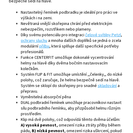
bezpečně sedí na hlavě.
Nastavitelný řemínek podbradku je ideální pro práci ve
výškách i na zemi.
Nevětraná vnější skořepina chrání před elektrickým
nebezpečím, rozstřikem nebo plameny.
Díky svému potenciálu pro integraci
čelové svítilny Petzl
,
ochrany sluchu
a mnoha dalších doplňků se jedná o zcela
modulární
přilbu
, která splňuje další specifické potřeby
profesionálů.
Funkce CENTERFIT umožňuje dokonalé vycentrování
helmy na hlavě díky dvěma bočním nastavovacím
kolečkům.
Systém FLIP & FIT umožňuje umístění ,,čelenky,, do nízké
polohy, což zaručuje, že helma bezpečně sedí na hlavě.
Systém se sklopí do skořepiny pro snadné
skladování
a
přepravu.
Vyměnitelná absorpční pěna
DUAL podbradní řemínek umožňuje pracovníkovi nastavit
sílu podbradního řemínku, aby přizpůsobil helmu různým
prostředím.
Klip má dvě polohy, což odpovídá těmto dvěma účelům:
A) vysoká pevnost,
omezení rizika ztráty přilby během
pádu,
B) nízká pevnost
, omezení rizika uškrcení, pokud