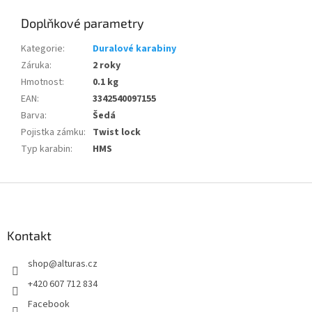
Doplňkové parametry
Kategorie
:
Duralové karabiny
Záruka
:
2 roky
Hmotnost
:
0.1 kg
EAN
:
3342540097155
Barva
:
Šedá
Pojistka zámku
:
Twist lock
Typ karabin
:
HMS
Z
á
p
a
Kontakt
t
shop
@
alturas.cz
í
+420 607 712 834
Facebook