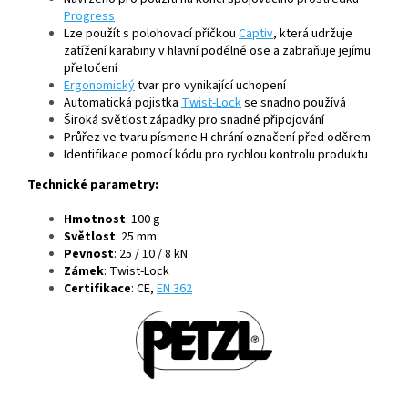
Progress
Lze použít s polohovací příčkou
Captiv
, která udržuje
zatížení karabiny v hlavní podélné ose a zabraňuje jejímu
přetočení
Ergonomický
tvar pro vynikající uchopení
Automatická pojistka
Twist-Lock
se snadno používá
Široká světlost západky pro snadné připojování
Průřez ve tvaru písmene H chrání označení před oděrem
Identifikace pomocí kódu pro rychlou kontrolu produktu
Technické parametry:
Hmotnost
: 100 g
Světlost
: 25 mm
Pevnost
: 25 / 10 / 8 kN
Zámek
: Twist-Lock
Certifikace
: CE,
EN 362