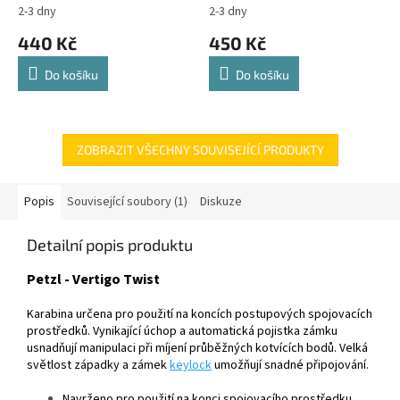
2-3 dny
2-3 dny
440 Kč
450 Kč
Do košíku
Do košíku
ZOBRAZIT VŠECHNY SOUVISEJÍCÍ PRODUKTY
Popis
Související soubory (1)
Diskuze
Detailní popis produktu
Petzl - Vertigo Twist
Karabina určena pro použití na koncích postupových spojovacích
prostředků. Vynikající úchop a automatická pojistka zámku
usnadňují manipulaci při míjení průběžných kotvících bodů. Velká
světlost západky a zámek
keylock
umožňují snadné připojování.
Navrženo pro použití na konci spojovacího prostředku