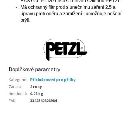
EASYCLIP -
lze nosit s čelovou svítilnou PETZL.
Má ochranný filtr proti slunečnímu záření 2,5 a
úpravu proti oděru a zamlžení -
umožňuje nošení
brýlí.
Doplňkové parametry
Kategorie
:
Příslušenství pro přilby
Záruka
:
2 roky
Hmotnost
:
0.08 kg
EAN
:
3342540826984
Z
á
p