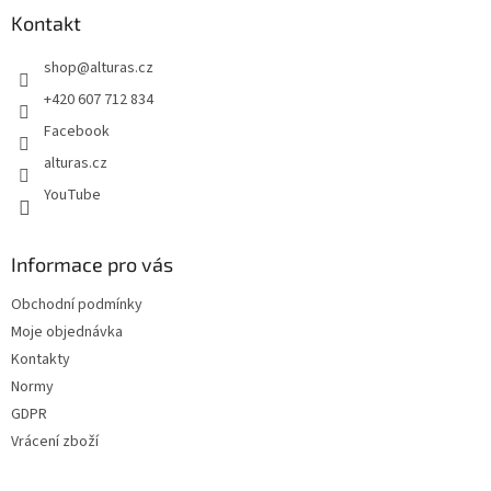
a
Kontakt
t
shop
@
alturas.cz
í
+420 607 712 834
Facebook
alturas.cz
YouTube
Informace pro vás
Obchodní podmínky
Moje objednávka
Kontakty
Normy
GDPR
Vrácení zboží