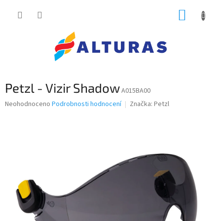
Přejít
NÁKUP
na
obsah
KOŠÍK
Petzl - Vizir Shadow
A015BA00
Průměrné
Neohodnoceno
Podrobnosti hodnocení
Značka:
Petzl
hodnocení
produktu
je
0,0
z
5
hvězdiček.