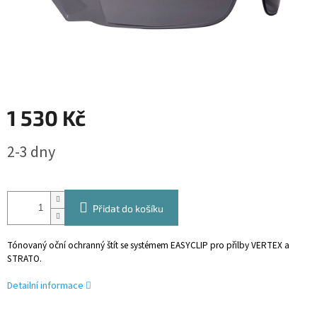
1 530 Kč
Měrná
2-3 dny
cena:
Přidat do košíku
Tónovaný oční ochranný štít se systémem EASYCLIP pro přilby VERTEX a
STRATO.
Detailní informace