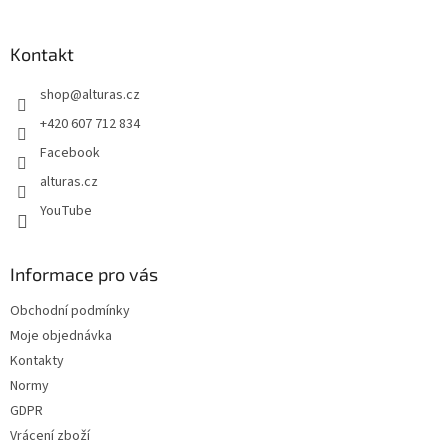
á
p
a
Kontakt
t
shop
@
alturas.cz
í
+420 607 712 834
Facebook
alturas.cz
YouTube
Informace pro vás
Obchodní podmínky
Moje objednávka
Kontakty
Normy
GDPR
Vrácení zboží