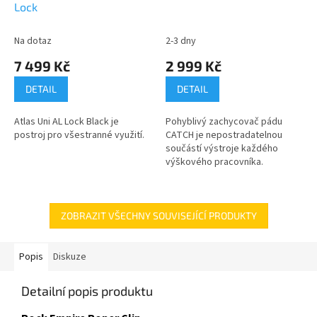
Lock
Na dotaz
2-3 dny
7 499 Kč
2 999 Kč
DETAIL
DETAIL
Atlas Uni AL Lock Black je
Pohyblivý zachycovač pádu
postroj pro všestranné využití.
CATCH je nepostradatelnou
součástí výstroje každého
výškového pracovníka.
ZOBRAZIT VŠECHNY SOUVISEJÍCÍ PRODUKTY
Popis
Diskuze
Detailní popis produktu