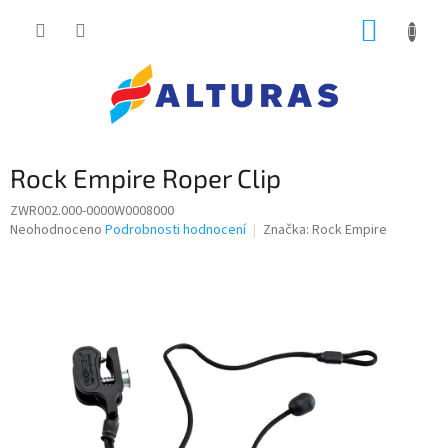
Přejít
NÁKUP
na
obsah
KOŠÍK
Rock Empire Roper Clip
ZWR002.000-0000W0008000
Průměrné
Neohodnoceno
Podrobnosti hodnocení
Značka:
Rock Empire
hodnocení
produktu
je
0,0
z
5
hvězdiček.