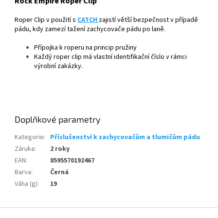
Rock Empire Roper Clip
Roper Clip v použití s
CATCH
zajistí větší bezpečnost v případě
pádu, kdy zamezí tažení zachycovače pádu po laně.
Přípojka k roperu na princip pružiny
Každý roper clip má vlastní identifikační číslo v rámci
výrobní zakázky.
Doplňkové parametry
Kategorie
:
Příslušenství k zachycovačům a tlumičům pádu
Záruka
:
2 roky
EAN
:
8595570192467
Barva
:
Černá
Váha (g)
:
19
Z