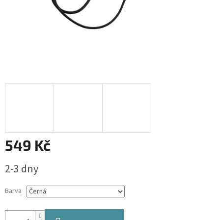
549 Kč
Měrná
2-3 dny
cena:
Barva