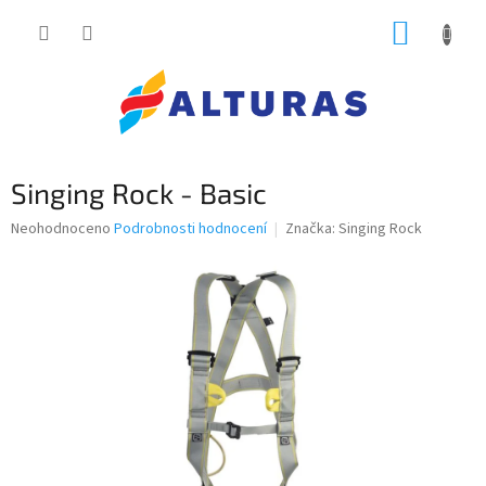
Přejít
NÁKUP
na
obsah
KOŠÍK
Singing Rock - Basic
Průměrné
Neohodnoceno
Podrobnosti hodnocení
Značka:
Singing Rock
hodnocení
produktu
je
0,0
z
5
hvězdiček.