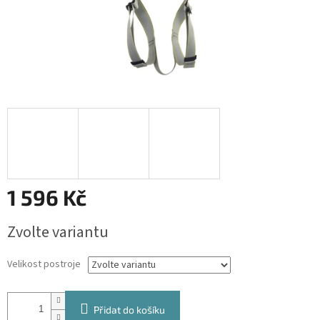
1 596 Kč
Měrná
Zvolte variantu
cena:
Velikost postroje
Přidat do košíku