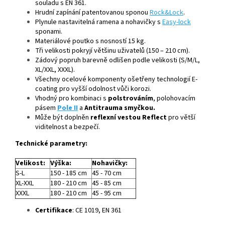
souladu s EN 361.
Hrudní zapínání patentovanou sponou
Rock&Lock
.
Plynule nastavitelná ramena a nohavičky s
Easy-lock
sponami.
Materiálové poutko s nosností 15 kg.
Tři velikosti pokryjí většinu uživatelů (150 – 210 cm).
Zádový popruh barevně odlišen podle velikosti (S/M/L,
XL/XXL, XXXL).
Všechny ocelové komponenty ošetřeny technologií E-
coating pro vyšší odolnost vůči korozi.
Vhodný pro kombinaci s
polstrováním
, polohovacím
pásem
Pole II
a
Antitrauma smyčkou.
Může být doplněn
reflexní vestou Reflect
pro větší
viditelnost a bezpečí.
Technické parametry:
Velikost:
Výška:
Nohavičky:
S-L
150 - 185 cm
45 - 70 cm
XL-XXL
180 - 210 cm
45 - 85 cm
XXXL
180 - 210 cm
45 - 95 cm
Certifikace
: CE 1019, EN 361