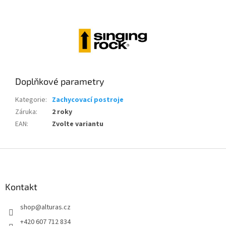
Doplňkové parametry
Kategorie
:
Zachycovací postroje
Záruka
:
2 roky
EAN
:
Zvolte variantu
Z
á
p
a
Kontakt
t
shop
@
alturas.cz
í
+420 607 712 834