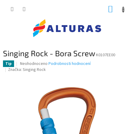
Přejít
NÁKUP
na
obsah
KOŠÍK
Singing Rock - Bora Screw
K0107EE00
Průměrné
Neohodnoceno
Podrobnosti hodnocení
Tip
hodnocení
Značka:
Singing Rock
produktu
je
0,0
z
5
hvězdiček.