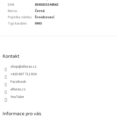
EAN
:
8595033344563
Barva
:
Černá
Pojistka zámku
:
Šroubovací
Typ karabin
:
HMS
Z
á
p
a
Kontakt
t
shop
@
alturas.cz
í
+420 607 712 834
Facebook
alturas.cz
YouTube
Informace pro vás