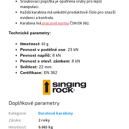
Šroubovací pojistka je opatřena vruby pro lepší
manipulaci.
Každá karabina má unikátní produktové číslo pro snazší
evidenci a kontrolu.
Karabina má
pracovní normu
ČSN EN 362.
Technické parametry:
Hmotnost
: 63 g
Pevnost v podélné ose
: 23 kN
Pevnost napříč:
8 kN
Pevnost s otevř. zámkem:
8 kN
Světlost:
22 mm
Certifikace:
EN 362
Doplňkové parametry
Kategorie
:
Duralové karabiny
Záruka
:
2 roky
Hmotnost
:
0.063 kg