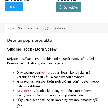
DETAIL
Do košíku
Popis
Související soubory (2)
Diskuze
Detailní popis produktu
Singing Rock - Bora Screw
Nejvíce používana HMS karabina od SR se šroubovacím zámkem.
Používá se při kotvení, slaňování a jištění.
Díky technologii
hot-forged
a I-beam konstrukci má
karabina sníženou váhu a zachovanou pevnost.
HMS tvar usnadňuje jištění polovičním lodním uzlem nebo
jistícím kyblíkem.
KeyLock
na západce karabiny zabraňuje nechtěnému
zachytávání o lano, smyčku nebo plaketu nýtu.
Díky velké světlosti lze do karabiny cvaknout masivnější
bod.