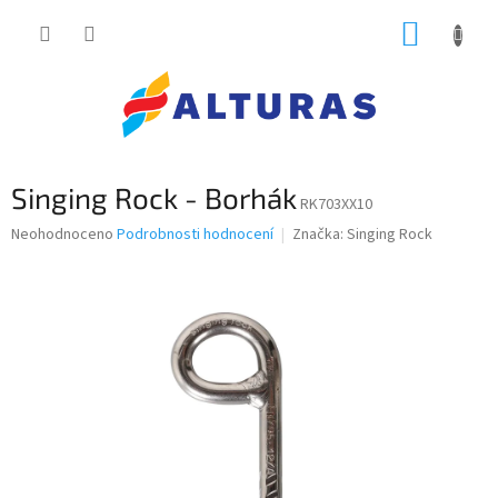
Přejít
NÁKUP
na
obsah
KOŠÍK
Singing Rock - Borhák
RK703XX10
Průměrné
Neohodnoceno
Podrobnosti hodnocení
Značka:
Singing Rock
hodnocení
produktu
je
0,0
z
5
hvězdiček.