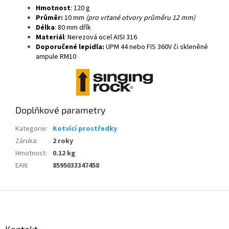
Hmotnost
: 120 g
Průměr:
10 mm
(pro vrtané otvory průměru 12 mm)
Délka
: 80 mm dřík
Materiál
: Nerezová ocel AISI 316
Doporučené lepidla:
UPM 44 nebo FIS 360V či skleněné
ampule RM10
Doplňkové parametry
Kategorie
:
Kotvící prostředky
Záruka
:
2 roky
Hmotnost
:
0.12 kg
EAN
:
8595033347458
Z
á
p