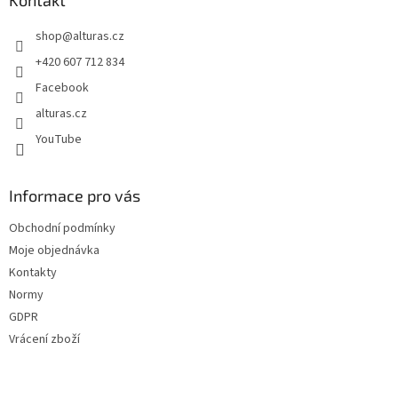
a
Kontakt
t
shop
@
alturas.cz
í
+420 607 712 834
Facebook
alturas.cz
YouTube
Informace pro vás
Obchodní podmínky
Moje objednávka
Kontakty
Normy
GDPR
Vrácení zboží