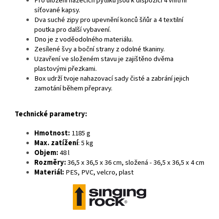
Pro uložení házecích pytlíků jsou k dispozici 4 vnitřní
síťované kapsy.
Dva suché zipy pro upevnění konců šňůr a 4 textilní
poutka pro další vybavení.
Dno je z voděodolného materiálu.
Zesílené švy a boční strany z odolné tkaniny.
Uzavření ve složeném stavu je zajištěno dvěma
plastovými přezkami.
Box udrží tvoje nahazovací sady čisté a zabrání jejich
zamotání během přepravy.
Technické parametry:
Hmotnost:
1185 g
Max. zatížení
: 5 kg
Objem:
48 l
Rozměry:
36,5 x 36,5 x 36 cm, složená -
36,5 x 36,5 x 4 cm
Materiál:
PES, PVC, velcro, plast