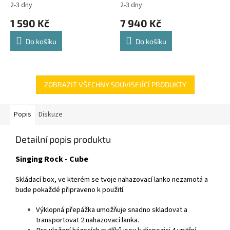
2-3 dny
2-3 dny
1 590 Kč
7 940 Kč
Do košíku
Do košíku
ZOBRAZIT VŠECHNY SOUVISEJÍCÍ PRODUKTY
Popis
Diskuze
Detailní popis produktu
Singing Rock - Cube
Skládací box, ve kterém se tvoje nahazovací lanko nezamotá a
bude pokaždé připraveno k použití.
Výklopná přepážka umožňuje snadno skladovat a
transportovat 2 nahazovací lanka.