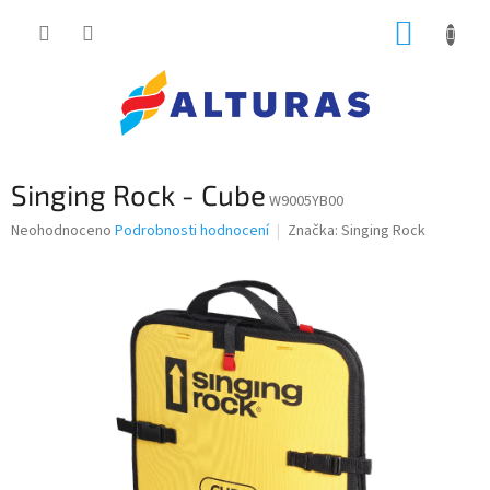
Přejít
NÁKUP
na
obsah
KOŠÍK
Singing Rock - Cube
W9005YB00
Průměrné
Neohodnoceno
Podrobnosti hodnocení
Značka:
Singing Rock
hodnocení
produktu
je
0,0
z
5
hvězdiček.