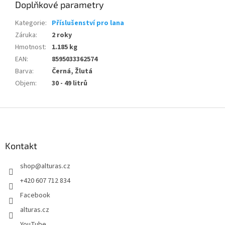
Doplňkové parametry
Kategorie
:
Příslušenství pro lana
Záruka
:
2 roky
Hmotnost
:
1.185 kg
EAN
:
8595033362574
Barva
:
Černá, Žlutá
Objem
:
30 - 49 litrů
Z
á
p
a
Kontakt
t
shop
@
alturas.cz
í
+420 607 712 834
Facebook
alturas.cz
YouTube