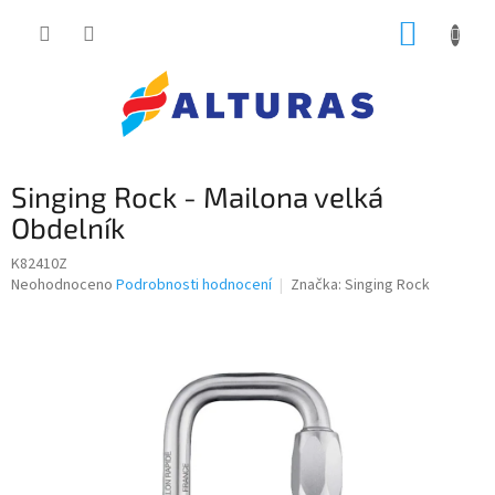
Přejít
NÁKUP
na
obsah
KOŠÍK
Singing Rock - Mailona velká
Obdelník
K82410Z
Průměrné
Neohodnoceno
Podrobnosti hodnocení
Značka:
Singing Rock
hodnocení
produktu
je
0,0
z
5
hvězdiček.