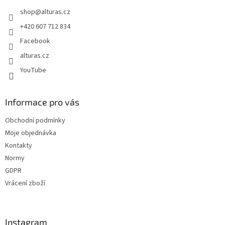
t
shop
@
alturas.cz
í
+420 607 712 834
Facebook
alturas.cz
YouTube
Informace pro vás
Obchodní podmínky
Moje objednávka
Kontakty
Normy
GDPR
Vrácení zboží
Instagram