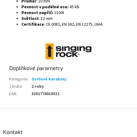
Průměr
: 10 mm
Pevnost v podélné ose:
45 kN
Pevnost napříč:
10 kN
Světlost
: 12 mm
Certifikace
: CE 0082, EN 362, EN 12275, UIAA
Doplňkové parametry
Kategorie
:
Ocelové karabiny
Záruka
:
2 roky
EAN
:
3351770019332
Z
á
p
a
Kontakt