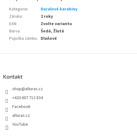
Kategorie
:
Duralové karabiny
Záruka
:
2 roky
EAN
:
Zvolte variantu
Barva
:
Šedá, Žlutá
Pojistka zámku
:
Dlaňové
Z
á
p
a
Kontakt
t
shop
@
alturas.cz
í
+420 607 712 834
Facebook
alturas.cz
YouTube