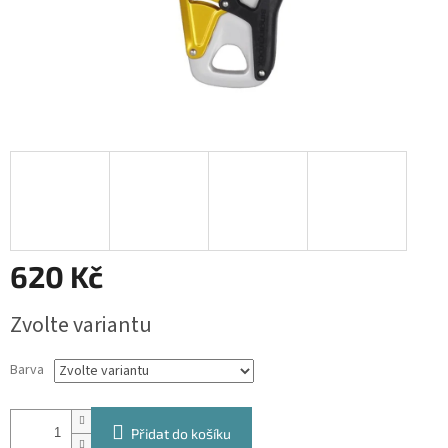
620 Kč
Měrná
Zvolte variantu
cena:
Barva
Přidat do košíku