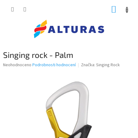
Přejít
NÁKUP
na
obsah
KOŠÍK
Singing rock - Palm
Průměrné
Neohodnoceno
Podrobnosti hodnocení
Značka:
Singing Rock
hodnocení
produktu
je
0,0
z
5
hvězdiček.