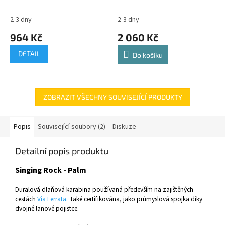
2-3 dny
2-3 dny
964 Kč
2 060 Kč
DETAIL
Do košíku
ZOBRAZIT VŠECHNY SOUVISEJÍCÍ PRODUKTY
Popis
Související soubory (2)
Diskuze
Detailní popis produktu
Singing Rock - Palm
Duralová dlaňová karabina používaná především na zajištěných
cestách
Via Ferrata
. Také certifikována, jako průmyslová spojka díky
dvojné lanové pojistce.