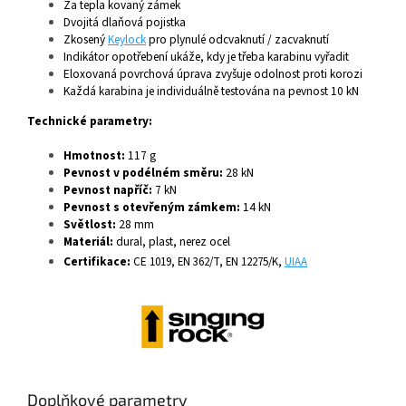
Za tepla kovaný zámek
Dvojitá dlaňová pojistka
Zkosený
Keylock
pro plynulé odcvaknutí / zacvaknutí
Indikátor opotřebení ukáže, kdy je třeba karabinu vyřadit
Eloxovaná povrchová úprava zvyšuje odolnost proti korozi
Každá karabina je individuálně testována na pevnost 10 kN
Technické parametry:
Hmotnost:
117 g
Pevnost v podélném směru:
28 kN
Pevnost napříč:
7 kN
Pevnost s otevřeným zámkem:
14 kN
Světlost:
28 mm
Materiál:
dural, plast, nerez ocel
Certifikace:
CE
1019,
EN 362/T,
EN 12275/K,
UIAA
Doplňkové parametry