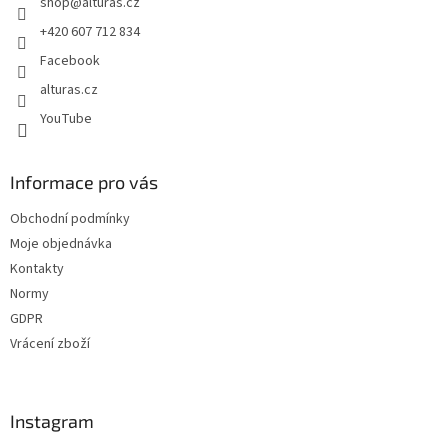
shop
@
alturas.cz
í
+420 607 712 834
Facebook
alturas.cz
YouTube
Informace pro vás
Obchodní podmínky
Moje objednávka
Kontakty
Normy
GDPR
Vrácení zboží
Instagram