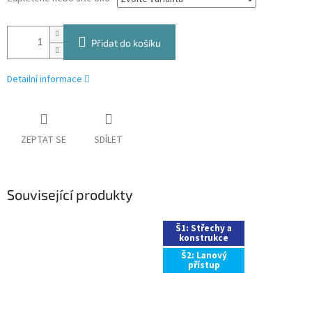
Přidat do košíku
Detailní informace
ZEPTAT SE
SDÍLET
Související produkty
Š1: Střechy a
konstrukce
Š2: Lanový
přístup