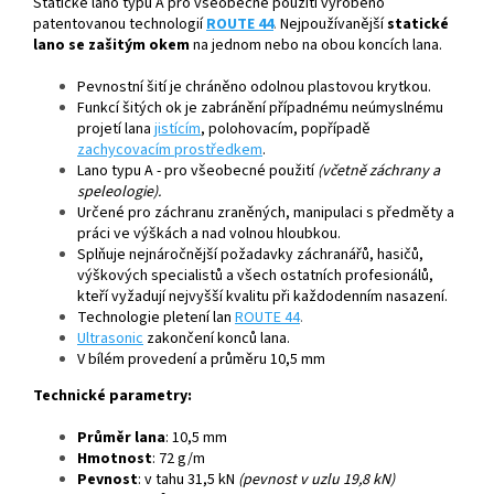
Statické lano typu A pro všeobecné použití vyrobeno
patentovanou technologií
ROUTE 44
.
Nejpoužívanější
statické
lano se zašitým okem
na jednom nebo na obou koncích lana.
Pevnostní šití je chráněno odolnou plastovou krytkou.
Funkcí šitých ok je zabránění případnému neúmyslnému
projetí lana
jistícím
, polohovacím, popřípadě
zachycovacím prostředkem
.
Lano typu A - pro všeobecné použití
(včetně záchrany a
speleologie).
Určené pro záchranu zraněných, manipulaci s předměty a
práci ve výškách a nad volnou hloubkou.
Splňuje nejnáročnější požadavky záchranářů, hasičů,
výškových specialistů a všech ostatních profesionálů,
kteří vyžadují nejvyšší kvalitu při každodenním nasazení.
Technologie pletení lan
ROUTE 44
.
Ultrasonic
zakončení konců lana.
V bílém provedení a průměru 10,5 mm
Technické parametry:
Průměr lana
: 10,5 mm
Hmotnost
: 72 g/m
Pevnost
: v tahu 31,5 kN
(pevnost v uzlu 19,8 kN)