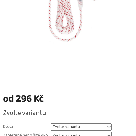
od
296 Kč
Měrná
Zvolte variantu
cena:
Délka
Zapletené nebo šité oko