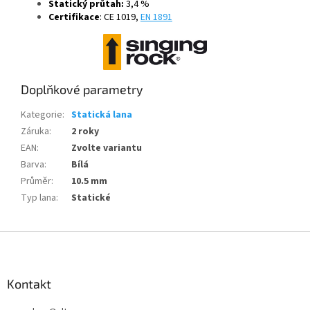
Statický průtah:
3,4 %
Certifikace
: CE 1019,
EN 1891
Doplňkové parametry
Kategorie
:
Statická lana
Záruka
:
2 roky
EAN
:
Zvolte variantu
Barva
:
Bílá
Průměr
:
10.5 mm
Typ lana
:
Statické
Z
á
p
a
Kontakt
t