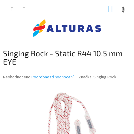
Přejít
NÁKUP
na
obsah
KOŠÍK
Singing Rock - Static R44 10,5 mm
EYE
Průměrné
Neohodnoceno
Podrobnosti hodnocení
Značka:
Singing Rock
hodnocení
produktu
je
0,0
z
5
hvězdiček.