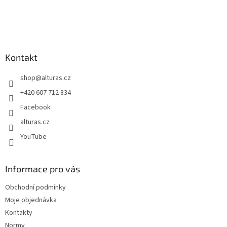
Z
á
p
a
Kontakt
t
shop
@
alturas.cz
í
+420 607 712 834
Facebook
alturas.cz
YouTube
Informace pro vás
Obchodní podmínky
Moje objednávka
Kontakty
Normy