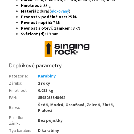
Hmotnost:
33 g
Materiál:
dural (
eloxovaný
)
Pevnost v podélné ose:
25 kN
Pevnost napříč:
7 kN
Pevnost s otevř. zámkem:
8 kN
Světlost (d):
19 mm
Doplňkové parametry
Kategorie
:
Karabiny
Záruka
:
2 roky
Hmotnost
:
0.033 kg
EAN
:
8595033348462
Šedá, Modrá, Oranžová, Zelená, Žlutá,
Barva
:
Fialová
Pojistka
Bez pojistky
zámku
:
Typ karabin
:
D karabiny