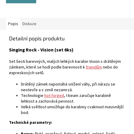
Popis
Diskuze
Detailní popis produktu
Singing Rock - Vision (set 6ks)
Set šesti barevných, malých lehkých karabin Vision s drátěným
zámkem, které se hodí podle barevnosti k
friendům
nebo do
expreskových setů.
Drátěný zámek napomáhá snížení váhy, při nárazu se
neotevře a v zimě nezamrzá.
Technologie
hot-forged
, I-beam zaručuje karabině
lehkost a zachovává pevnost.
Velká světlost umožňuje do karabiny cvaknout masivnější
bod.
Technické parametry:
Barva:
žlutá, oranžová, fialová, modrá, zelená, šedá