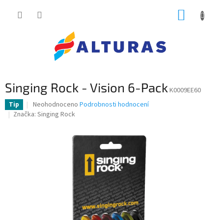
Přejít
NÁKUP
na
obsah
KOŠÍK
Singing Rock - Vision 6-Pack
K0009EE60
Průměrné
Neohodnoceno
Podrobnosti hodnocení
Tip
hodnocení
Značka:
Singing Rock
produktu
je
0,0
z
5
hvězdiček.