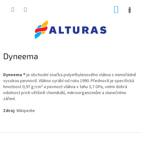
Přejít
NÁKUP
na
obsah
KOŠÍK
Dyneema
Dyneema ®
je obchodní značka polyethylenového vlákna s mimořádně
vysokou pevností. Vlákno vyrábí od roku 1990. Předností je specifická
hmotnost 0,97 g/cm³ a pevnost vlákna v tahu 3,7 GPa, velmi dobrá
odolnost proti většině chemikálií, mikroorganizmům a slunečnímu
záření.
Zdroj
: Wikipedie
Z