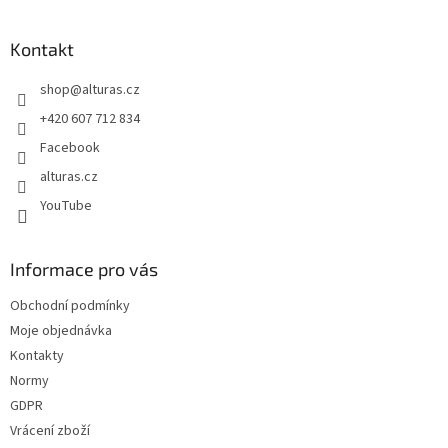
á
p
a
Kontakt
t
shop
@
alturas.cz
í
+420 607 712 834
Facebook
alturas.cz
YouTube
Informace pro vás
Obchodní podmínky
Moje objednávka
Kontakty
Normy
GDPR
Vrácení zboží