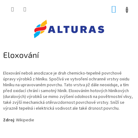
Přejít
NÁKUP
na
obsah
KOŠÍK
Eloxování
Eloxování neboli anodizace je druh chemicko-tepelné povrchové
úpravy výrobků z hliníku. Spočívá ve vytvoření ochranné vrstvy oxidu
hliníku na upravovaném povrchu. Tato vrstva již dále neoxiduje, a tím
před oxidací chrání i samotný hliník. Eloxováním hotových hliníkových
(duralových) výrobků se mimo zvýšení odolnosti na povětrnostní vlivy,
také zvýší mechanická otěruvzdornost povrchové vrstvy. Sníží se
výrazně tepelná i elektrická vodivost ale také drsnost povrchu.
Zdroj
: Wikipedie