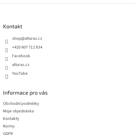
Z
á
p
a
Kontakt
t
shop
@
alturas.cz
í
+420 607 712 834
Facebook
alturas.cz
YouTube
Informace pro vás
Obchodní podmínky
Moje objednávka
Kontakty
Normy
GDPR