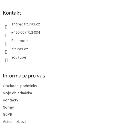
p
a
Kontakt
t
shop
@
alturas.cz
í
+420 607 712 834
Facebook
alturas.cz
YouTube
Informace pro vás
Obchodní podmínky
Moje objednávka
Kontakty
Normy
GDPR
Vrácení zboží