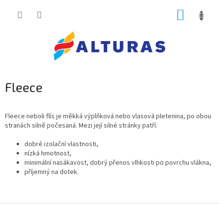
Přejít
NÁKUP
na
obsah
KOŠÍK
Fleece
Fleece neboli flís
je měkká výplňková nebo vlasová pletenina, po obou
stranách silně počesaná. Mezi její silné stránky patří:
dobré izolační vlastnosti,
nízká hmotnost,
minimální nasákavost, dobrý přenos vlhkosti po povrchu vlákna,
příjemný na dotek.
Z
á