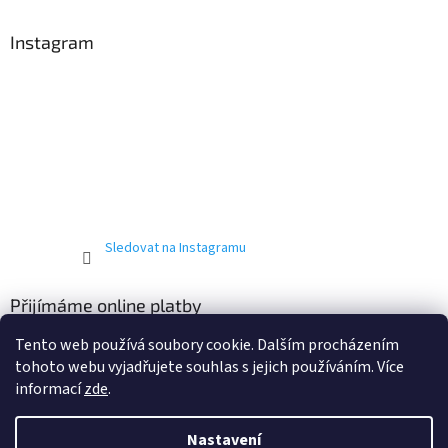
Instagram
Sledovat na Instagramu
Přijímáme online platby
Tento web používá soubory cookie. Dalším procházením
tohoto webu vyjadřujete souhlas s jejich používáním. Více
informací
zde
.
Nastavení
Vytvořil Shoptet