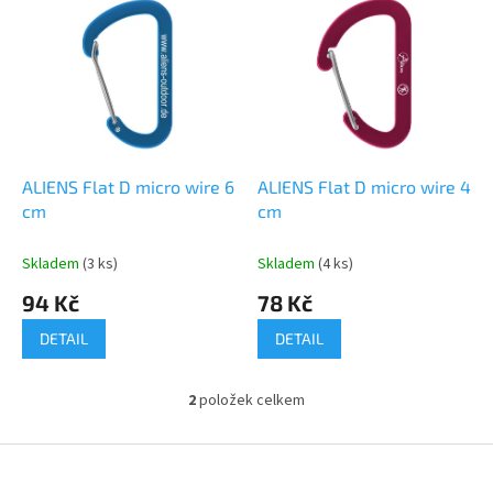
ý
í
p
p
i
r
s
o
p
d
r
u
o
k
d
t
ALIENS Flat D micro wire 6
ALIENS Flat D micro wire 4
u
ů
cm
cm
k
t
Skladem
(3 ks)
Skladem
(4 ks)
ů
94 Kč
78 Kč
DETAIL
DETAIL
2
položek celkem
O
v
l
Z
á
á
d