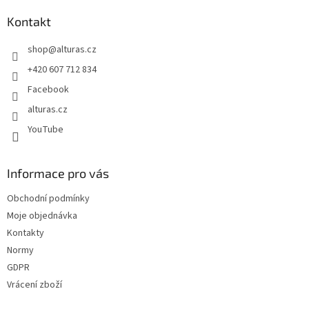
p
a
a
Kontakt
c
t
í
shop
@
alturas.cz
í
p
r
+420 607 712 834
v
Facebook
k
y
alturas.cz
v
YouTube
ý
p
i
s
Informace pro vás
u
Obchodní podmínky
Moje objednávka
Kontakty
Normy
GDPR
Vrácení zboží