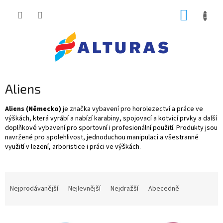
Přejít
NÁKUP
na
obsah
KOŠÍK
Aliens
Aliens (Německo)
je značka vybavení pro horolezectví a práce ve
výškách, která vyrábí a nabízí karabiny, spojovací a kotvicí prvky a další
doplňkové vybavení pro sportovní i profesionální použití. Produkty jsou
navržené pro spolehlivost, jednoduchou manipulaci a všestranné
využití v lezení, arboristice i práci ve výškách.
Ř
a
Nejprodávanější
Nejlevnější
Nejdražší
Abecedně
z
e
V
n