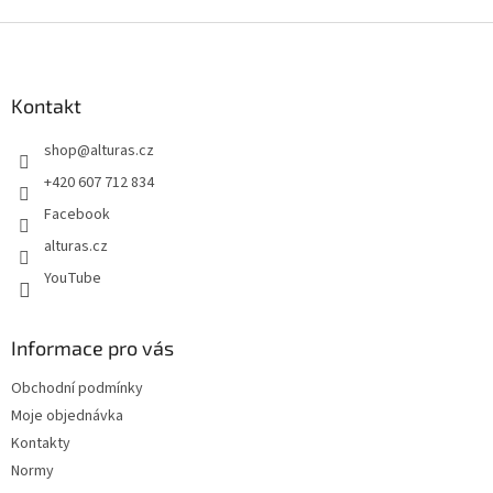
Z
á
p
a
Kontakt
t
shop
@
alturas.cz
í
+420 607 712 834
Facebook
alturas.cz
YouTube
Informace pro vás
Obchodní podmínky
Moje objednávka
Kontakty
Normy