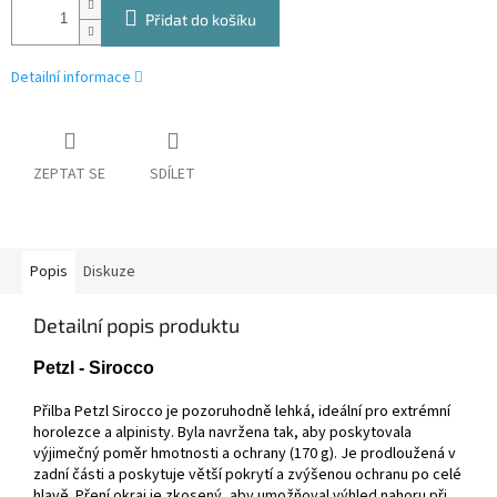
Přidat do košíku
Detailní informace
ZEPTAT SE
SDÍLET
Popis
Diskuze
Detailní popis produktu
Petzl - Sirocco
Přilba Petzl Sirocco je pozoruhodně lehká, ideální pro extrémní
horolezce a alpinisty. Byla navržena tak, aby poskytovala
výjimečný poměr hmotnosti a ochrany (170 g). Je prodloužená v
zadní části a poskytuje větší pokrytí a zvýšenou ochranu po celé
hlavě. Pření okraj je zkosený, aby umožňoval výhled nahoru při