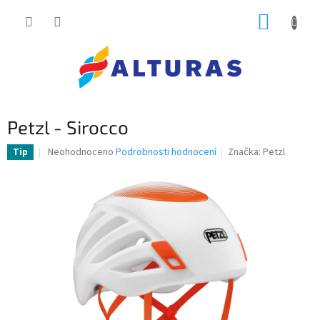
Přejít
NÁKUP
na
obsah
KOŠÍK
Petzl - Sirocco
Průměrné
Neohodnoceno
Podrobnosti hodnocení
Značka:
Petzl
Tip
hodnocení
produktu
je
0,0
z
5
hvězdiček.