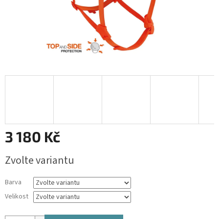
3 180 Kč
Měrná
Zvolte variantu
cena:
Barva
Velikost