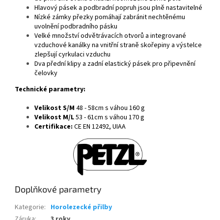
Hlavový pásek a podbradní popruh jsou plně nastavitelné
Nízké zámky přezky pomáhají zabránit nechtěnému
uvolnění podbradního pásku
Velké množství odvětrávacích otvorů a integrované
vzduchové kanálky na vnitřní straně skořepiny a výstelce
zlepšují cyrkulaci vzduchu
Dva přední klipy a zadní elastický pásek pro připevnění
čelovky
Technické parametry:
Velikost S/M
48 - 58cm s váhou 160 g
Velikost M/L
53 - 61cm s váhou 170 g
Certifikace:
CE EN 12492, UIAA
Doplňkové parametry
Kategorie
:
Horolezecké přilby
Záruka
:
3 roky