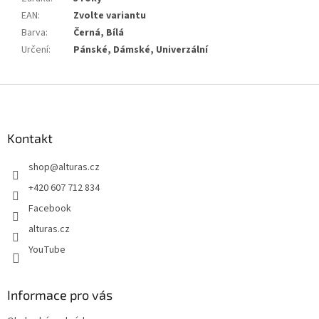
EAN
:
Zvolte variantu
Barva
:
Černá, Bílá
Určení
:
Pánské, Dámské, Univerzální
Z
á
p
a
Kontakt
t
shop
@
alturas.cz
í
+420 607 712 834
Facebook
alturas.cz
YouTube
Informace pro vás