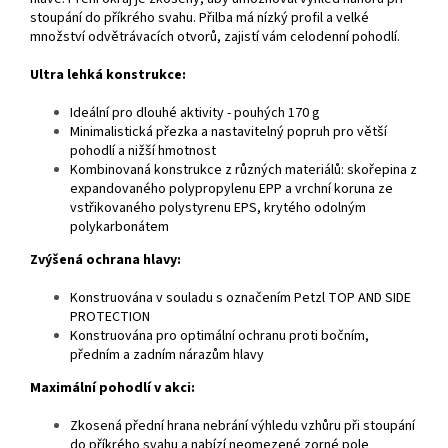
stoupání do příkrého svahu. Přilba má nízký profil a velké
množství odvětrávacích otvorů, zajistí vám celodenní pohodlí.
Ultra lehká konstrukce:
Ideální pro dlouhé aktivity - pouhých 170 g
Minimalistická přezka a nastavitelný popruh pro větší
pohodlí a nižší hmotnost
Kombinovaná konstrukce z různých materiálů: skořepina z
expandovaného polypropylenu EPP a vrchní koruna ze
vstřikovaného polystyrenu EPS, krytého odolným
polykarbonátem
Zvýšená ochrana hlavy:
Konstruována v souladu s označením Petzl TOP AND SIDE
PROTECTION
Konstruována pro optimální ochranu proti bočním,
předním a zadním nárazům hlavy
Maximální pohodlí v akci:
Zkosená přední hrana nebrání výhledu vzhůru při stoupání
do příkrého svahu a nabízí neomezené zorné pole