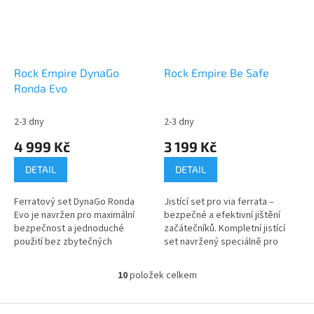
Rock Empire DynaGo
Rock Empire Be Safe
Ronda Evo
2-3 dny
2-3 dny
4 999 Kč
3 199 Kč
DETAIL
DETAIL
Ferratový set DynaGo Ronda
Jistící set pro via ferrata –
Evo je navržen pro maximální
bezpečné a efektivní jištění
bezpečnost a jednoduché
začátečníků. Kompletní jistící
použití bez zbytečných
set navržený speciálně pro
komplikací. Celotělový úvazek a
dojišťování dětí a začátečníků
lehký, spolehlivý tlumič pádové
na zajištěných cestách typu...
10
položek celkem
O
energie...
v
l
Z