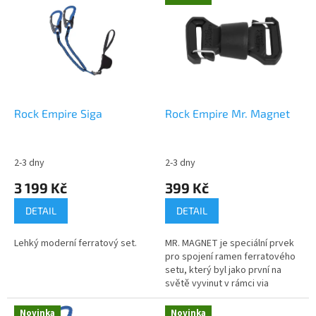
ý
p
i
s
p
r
o
d
Rock Empire Siga
Rock Empire Mr. Magnet
u
k
t
2-3 dny
2-3 dny
ů
3 199 Kč
399 Kč
DETAIL
DETAIL
Lehký moderní ferratový set.
MR. MAGNET je speciální prvek
pro spojení ramen ferratového
setu, který byl jako první na
světě vyvinut v rámci via
ferratového programu značky
ROCK EMPIRE. Jedná se o...
Novinka
Novinka