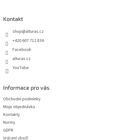
á
á
d
p
a
a
Kontakt
c
t
í
shop
@
alturas.cz
í
p
r
+420 607 712 834
v
Facebook
k
y
alturas.cz
v
YouTube
ý
p
i
s
Informace pro vás
u
Obchodní podmínky
Moje objednávka
Kontakty
Normy
GDPR
Vrácení zboží