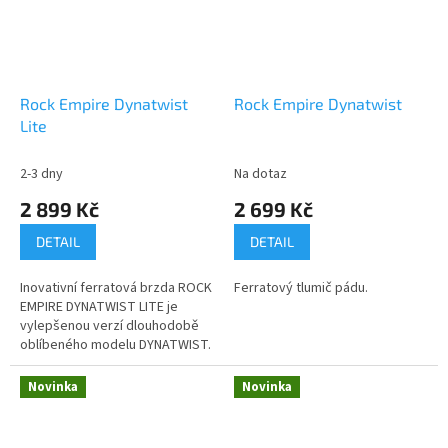
Rock Empire Dynatwist
Rock Empire Dynatwist
Lite
2-3 dny
Na dotaz
2 899 Kč
2 699 Kč
DETAIL
DETAIL
Inovativní ferratová brzda ROCK
Ferratový tlumič pádu.
EMPIRE DYNATWIST LITE je
vylepšenou verzí dlouhodobě
oblíbeného modelu DYNATWIST.
Jejím hlavním přínosem je
integrovaný otočný kloub
Novinka
Novinka
(swivel),...