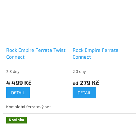
setu...
Rock Empire Ferrata Twist
Rock Empire Ferrata
Connect
Connect
2-3 dny
2-3 dny
4 499 Kč
279 Kč
od
DETAIL
DETAIL
Kompletní ferratový set.
Novinka