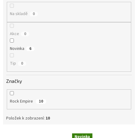
k
t
Na skladě
0
ů
Akce
0
Novinka
6
Tip
0
Značky
Rock Empire
10
Položek k zobrazení:
10
V
Novinka