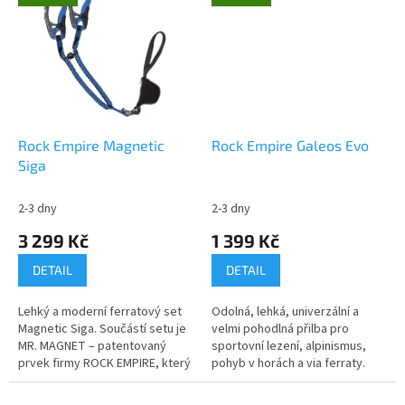
Rock Empire Magnetic
Rock Empire Galeos Evo
Siga
2-3 dny
2-3 dny
3 299 Kč
1 399 Kč
DETAIL
DETAIL
Lehký a moderní ferratový set
Odolná, lehká, univerzální a
Magnetic Siga. Součástí setu je
velmi pohodlná přilba pro
MR. MAGNET – patentovaný
sportovní lezení, alpinismus,
prvek firmy ROCK EMPIRE, který
pohyb v horách a via ferraty.
jako první na světě umožňuje
spojení ramen ferratového