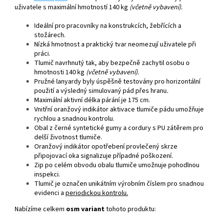
uživatele s maximální hmotností 140 kg
(včetně vybavení).
Ideální pro pracovníky na konstrukcích, žebřících a
stožárech.
Nízká hmotnost a praktický tvar neomezují uživatele při
práci.
Tlumič navrhnutý tak, aby bezpečně zachytil osobu o
hmotnosti 140 kg
(včetně vybavení).
Pružné lanyardy byly úspěšně testovány pro horizontální
použití a výsledný simulovaný pád přes hranu
.
Maximální aktivní délka párání je 175 cm.
Vnitřní oranžový indikátor aktivace tlumiče pádu umožňuje
rychlou a snadnou kontrolu.
Obal z černé syntetické gumy a cordury s PU zátěrem pro
delší životnost tlumiče.
Oranžový indikátor opotřebení provlečený skrze
připojovací oka signalizuje případné poškození.
Zip po celém obvodu obalu tlumiče umožnuje pohodlnou
inspekci.
Tlumič je označen unikátním výrobním číslem pro snadnou
evidenci a
periodickou kontrolu.
Nabízíme celkem
osm variant
tohoto produktu: