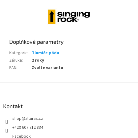
Doplňkové parametry
Kategorie
:
Tlumiče pádu
Záruka
:
2 roky
EAN
:
Zvolte variantu
Z
á
p
a
Kontakt
t
shop
@
alturas.cz
í
+420 607 712 834
Facebook