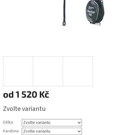
od
1 520 Kč
Měrná
Zvolte variantu
cena:
Délka
Karabina