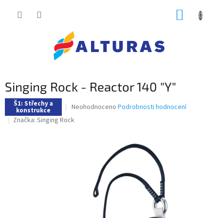
Přejít
NÁKUP
na
obsah
KOŠÍK
Singing Rock - Reactor 140 "Y"
Š1: Střechy a
Průměrné
Neohodnoceno
Podrobnosti hodnocení
konstrukce
hodnocení
Značka:
Singing Rock
produktu
je
0,0
z
5
hvězdiček.