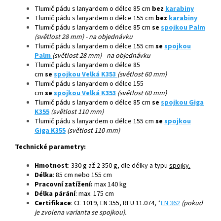
Tlumič pádu s lanyardem o délce 85 cm
bez
karabiny
Tlumič pádu s lanyardem o délce 155 cm
bez
karabiny
Tlumič pádu s lanyardem o délce 85 cm
se
spojkou Palm
(světlost 28 mm) - na objednávku
Tlumič pádu s lanyardem o délce 155 cm
se
spojkou
Palm
(světlost 28 mm) - na objednávku
Tlumič pádu s lanyardem o délce 85
cm
se
spojkou Velká K353
(světlost 60 mm)
Tlumič pádu s lanyardem o délce 155
cm
se
spojkou Velká K353
(světlost 60 mm)
Tlumič pádu s lanyardem o délce 85 cm
se
spojkou Giga
K355
(světlost 110 mm)
Tlumič pádu s lanyardem o délce 155 cm
se
spojkou
Giga K355
(světlost 110 mm)
Technické parametry:
Hmotnost
: 330 g až 2 350 g, dle délky a typu
spojky.
Délka
: 85 cm nebo 155 cm
Pracovní zatížení:
max 140 kg
Délka párání
: max. 175 cm
Certifikace
: CE 1019, EN 355, RFU 11.074,
*
EN 362
(pokud
je zvolena varianta se spojkou).