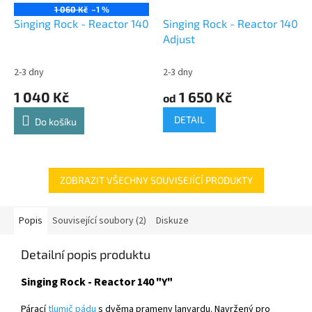
1 060 Kč
–1 %
Singing Rock - Reactor 140
Singing Rock - Reactor 140
Adjust
2-3 dny
2-3 dny
1 040 Kč
1 650 Kč
od
DETAIL
Do košíku
ZOBRAZIT VŠECHNY SOUVISEJÍCÍ PRODUKTY
Popis
Související soubory (2)
Diskuze
Detailní popis produktu
Singing Rock - Reactor 140 "Y"
Párací
tlumič pádu
s dvěma prameny lanyardu. Navržený pro