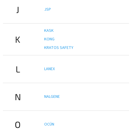
J
JSP
KASK
K
KONG
KRATOS SAFETY
L
LANEX
N
NALGENE
O
OCÚN