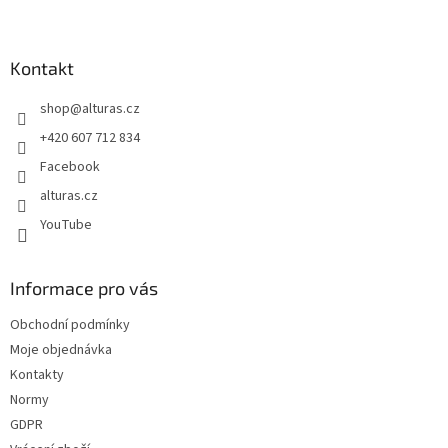
Z
á
p
a
Kontakt
t
shop
@
alturas.cz
í
+420 607 712 834
Facebook
alturas.cz
YouTube
Informace pro vás
Obchodní podmínky
Moje objednávka
Kontakty
Normy
GDPR