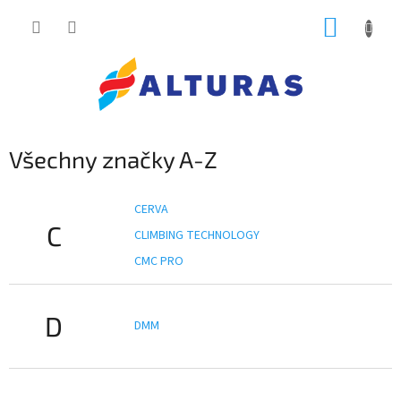
Přejít
NÁKUP
na
obsah
KOŠÍK
Všechny značky A-Z
CERVA
C
CLIMBING TECHNOLOGY
CMC PRO
D
DMM