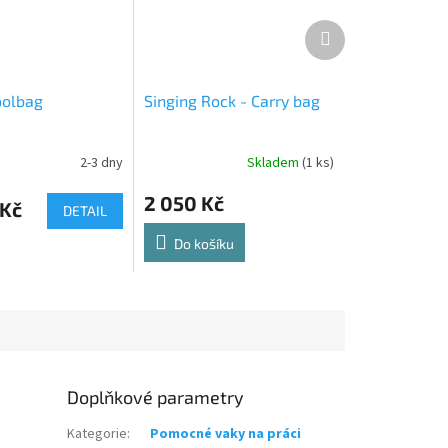
Další
produkt
oolbag
Singing Rock - Carry bag
2-3 dny
Skladem
(1 ks)
2 050 Kč
Kč
DETAIL
Do košíku
Doplňkové parametry
Kategorie
:
Pomocné vaky na práci