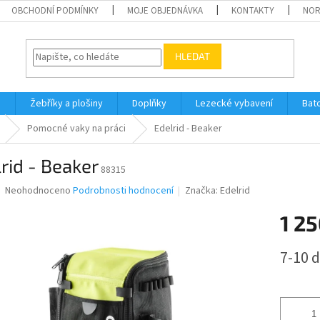
OBCHODNÍ PODMÍNKY
MOJE OBJEDNÁVKA
KONTAKTY
NO
HLEDAT
h
Žebříky a plošiny
Doplňky
Lezecké vybavení
Bat
Pomocné vaky na práci
Edelrid - Beaker
rid - Beaker
88315
Průměrné
Neohodnoceno
Podrobnosti hodnocení
Značka:
Edelrid
hodnocení
produktu
1 25
je
0,0
Měrná
7-10 d
z
cena:
5
hvězdiček.