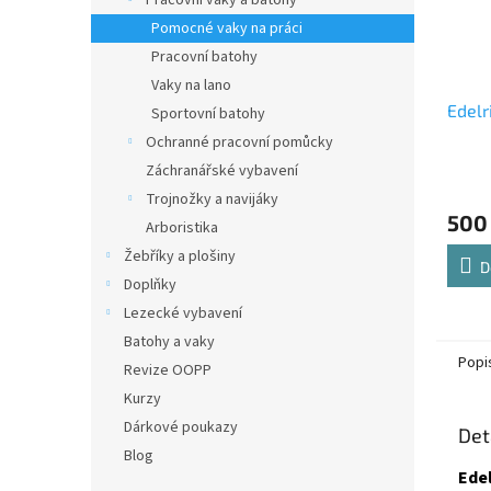
Pracovní vaky a batohy
Pomocné vaky na práci
Pracovní batohy
Vaky na lano
Edelr
Sportovní batohy
Ochranné pracovní pomůcky
Záchranářské vybavení
Trojnožky a navijáky
500
Arboristika
Žebříky a plošiny
D
Doplňky
Lezecké vybavení
Batohy a vaky
Popi
Revize OOPP
Kurzy
Dárkové poukazy
Det
Blog
Edel