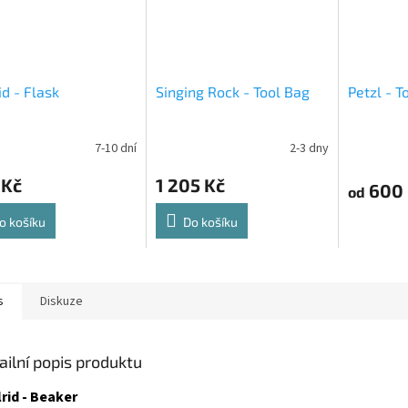
id - Flask
Singing Rock - Tool Bag
Petzl - T
7-10 dní
2-3 dny
 Kč
1 205 Kč
600 
od
o košíku
Do košíku
s
Diskuze
ailní popis produktu
rid - Beaker