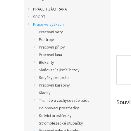
n
e
PRÁCE a ZÁCHRANA
l
SPORT
Práce ve výškách
Pracovní sety
Postroje
Pracovní přilby
Pracovní lana
Blokanty
Slaňovací a jistící brzdy
Smyčky pro práci
Pracovní karabiny
Kladky
Tlumiče a zachycovače pádu
Souvi
Polohovací prostředky
Kotvící prostředky
Stromolezecké stupačky