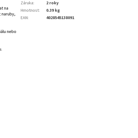
Záruka
:
2 roky
at na
Hmotnost
:
0.39 kg
t naruby,
EAN
:
4028545138091
iálu nebo
u.