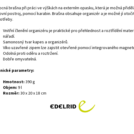
cná brašna při práci ve výškách na externím opasku, která je možná přiděl
vní postroj, pomocí karabin. Brašna obsahuje organizér a je možné jí otoči
potřeby.
Vnitřní členění organizéru je praktické pro přehlednost a roztřídění mater
nářadí.
Samonosný tvar kapes a organizérů.
Víko uzavřené zipem lze zajistit otevřené pomocí integrovaného magnet
Odolná proti oděru a roztržení.
Dobře omyvatelná.
nické parametry:
Hmotnost:
390 g
Objem:
9 l
Rozměr:
30 x 20 x 18 cm