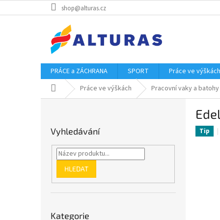
Přejít
shop@alturas.cz
na
obsah
PRÁCE a ZÁCHRANA
SPORT
Práce ve výškác
Domů
Práce ve výškách
Pracovní vaky a batohy
P
Edel
o
s
Vyhledávání
Tip
t
r
a
n
HLEDAT
n
í
p
Přeskočit
a
Kategorie
kategorie