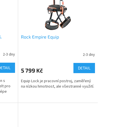
L
Rock Empire Equip
2-3 dny
2-3 dny
DETAIL
DETAIL
5 799 Kč
n s
Equip Lock je pracovní postroj, zaměřený
lt pro
na nízkou hmotnost, ale všestranné využití.
lépe