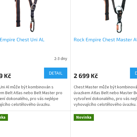
Empire Chest Uni AL
Rock Empire Chest Master A
2-3 dny
DETAIL
9 Kč
2 699 Kč
Uni Al může být kombinován s
Chest Master může být kombinová
m Belt Atlas nebo Belt Master pro
úvazkem Atlas Belt nebo Master Be
ení dokonalého, pro vás nejlépe
vytvoření dokonalého, pro vás nej
jícího celotělového úvazku.
vyhovujícího celotělového úvazku.
nka
Novinka