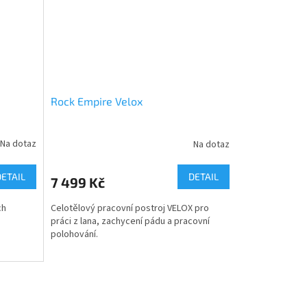
Rock Empire Velox
Na dotaz
Na dotaz
DETAIL
DETAIL
7 499 Kč
ch
Celotělový pracovní postroj VELOX pro
práci z lana, zachycení pádu a pracovní
polohování.