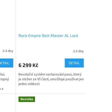
Rock Empire Belt Master AL Lock
2-3 dny
2-3 dny
DETAIL
DETAIL
6 299 Kč
Plus
Revoluční systém nastavování pasu, který
stupný
je složen ze tří částí, umožňuje používat jen
jednu velikost.
u a
Novinka