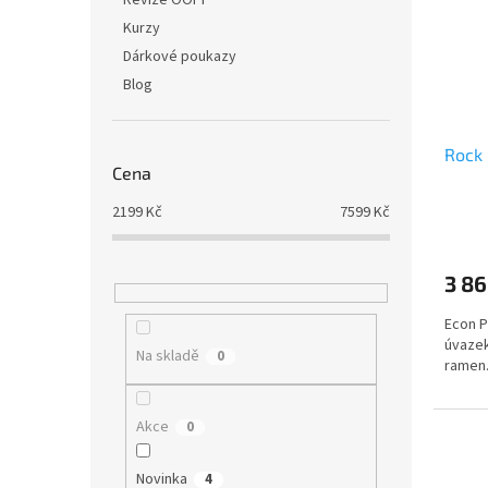
Revize OOPP
Kurzy
Dárkové poukazy
Blog
Rock 
Cena
2199
Kč
7599
Kč
3 86
Econ P
úvazek
Na skladě
0
ramen
Akce
0
Novinka
4