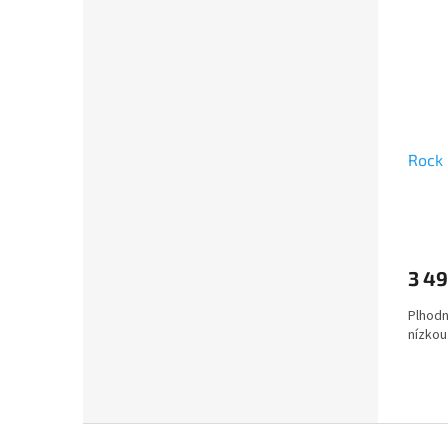
Rock 
3 49
Plhodn
nízkou
Z