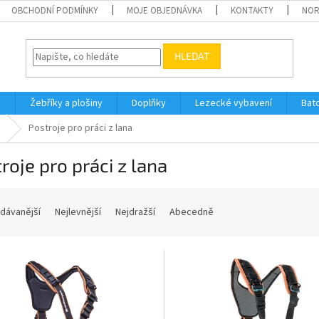
OBCHODNÍ PODMÍNKY
MOJE OBJEDNÁVKA
KONTAKTY
NO
HLEDAT
h
Žebříky a plošiny
Doplňky
Lezecké vybavení
Bat
Postroje pro práci z lana
roje pro práci z lana
dávanější
Nejlevnější
Nejdražší
Abecedně