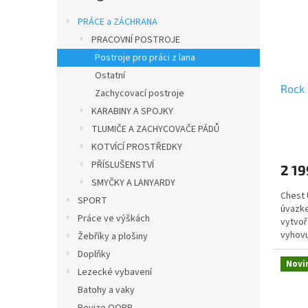
s
o
n
p
d
e
PRÁCE a ZÁCHRANA
r
u
l
PRACOVNÍ POSTROJE
o
k
Postroje pro práci z lana
d
t
u
ů
Ostatní
Rock 
k
Zachycovací postroje
t
KARABINY A SPOJKY
ů
TLUMIČE A ZACHYCOVAČE PÁDŮ
KOTVÍCÍ PROSTŘEDKY
PŘÍSLUŠENSTVÍ
2 19
SMYČKY A LANYARDY
Chest 
SPORT
úvazke
Práce ve výškách
vytvoř
vyhovu
Žebříky a plošiny
Doplňky
Novi
Lezecké vybavení
Batohy a vaky