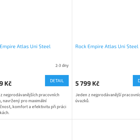
Empire Atlas Uni Steel
Rock Empire Atlas Uni Steel
2-3 dny
DETAIL
9 Kč
5 799 Kč
z nejprodávanějších pracovních
Jeden z nejprodávanější pracovní
, navržený pro maximální
úvazků.
nost, komfort a efektivitu při práci
kách.