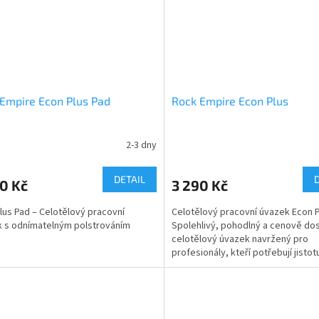
Empire Econ Plus Pad
Rock Empire Econ Plus
2-3 dny
DETAIL
0 Kč
3 290 Kč
lus Pad – Celotělový pracovní
Celotělový pracovní úvazek Econ 
 s odnímatelným polstrováním
Spolehlivý, pohodlný a cenově do
.
celotělový úvazek navržený pro
profesionály, kteří potřebují jistot
komfort při práci ve výškách.