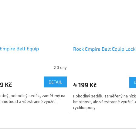
Empire Belt Equip
Rock Empire Belt Equip Lock
2-3 dny
DETAIL
9 Kč
4 199 Kč
otný, pohodlný sedák, zaměřený na
Pohodlný sedák, zaměřený na níz
 hmotnost a všestranné využití.
hmotnost, ale všestranné využití. 
rychlospony.
O
v
l