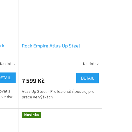
ock
Rock Empire Atlas Up Steel
Na dotaz
Na dotaz
DETAIL
DETAIL
7 599 Kč
ovat s
Atlas Up Steel – Profesionální postroj pro
ý ve dvou
práce ve výškách
Novinka