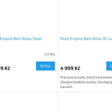
Empire Belt Atlas Steel
Rock Empire Belt Atlas Al L
2-3 dny
DETAIL
99 Kč
4 999 Kč
Pracovní úvazek, který lze kombin
různými hrudními úvazky. Dostupn
barvách.