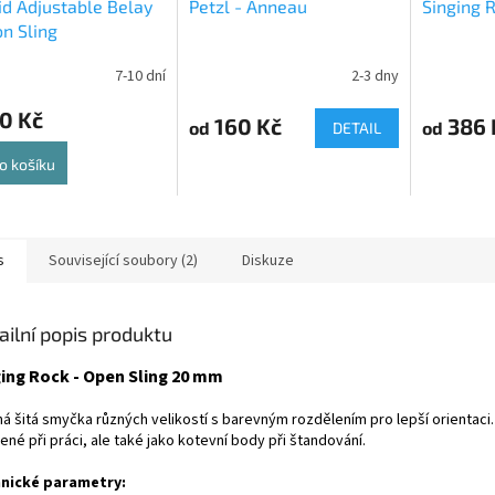
id Adjustable Belay
Petzl - Anneau
Singing R
on Sling
7-10 dní
2-3 dny
Průměrné
hodnocení
0 Kč
produktu
160 Kč
386 
od
od
DETAIL
je
5,0
o košíku
z
5
hvězdiček.
s
Související soubory (2)
Diskuze
ailní popis produktu
ing Rock - Open Sling 20 mm
há šitá smyčka různých velikostí s barevným rozdělením pro lepší orientaci.
ené při práci, ale také jako kotevní body při štandování.
nické parametry: