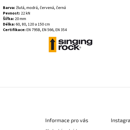
Barva:
žlutá, modrá, červená, černá
Pevnost:
22 kN
Šířka:
20 mm
Délka:
60, 80, 120 a 150 cm
Certifikace:
EN 795B, EN 566, EN 354
Informace pro vás
Instagr