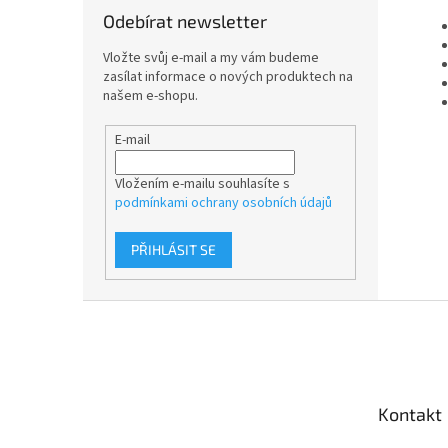
Odebírat newsletter
Vložte svůj e-mail a my vám budeme
zasílat informace o nových produktech na
našem e-shopu.
E-mail
Vložením e-mailu souhlasíte s
podmínkami ochrany osobních údajů
PŘIHLÁSIT SE
Z
á
p
a
t
Kontakt
í