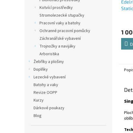
Polohovací prostředky
Edelr
Kotvící prostředky
Stati
Stromolezecké stupačky
Pracovní vaky a batohy
Ochranné pracovní pomůcky
1 00
Záchranářské vybavení
D
Trojnožky a navijáky
Arboristika
Žebříky a plošiny
Doplňky
Popi
Lezecké vybavení
Batohy a vaky
Det
Revize OOPP
Kurzy
Sing
Dárkové poukazy
Ploc
Blog
oblíb
Tech