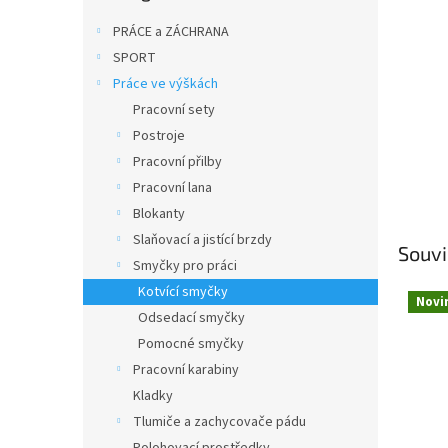
n
e
PRÁCE a ZÁCHRANA
l
SPORT
Práce ve výškách
Pracovní sety
Postroje
Pracovní přilby
Pracovní lana
Blokanty
Slaňovací a jistící brzdy
Souvi
Smyčky pro práci
Kotvící smyčky
Novi
Odsedací smyčky
Pomocné smyčky
Pracovní karabiny
Kladky
Tlumiče a zachycovače pádu