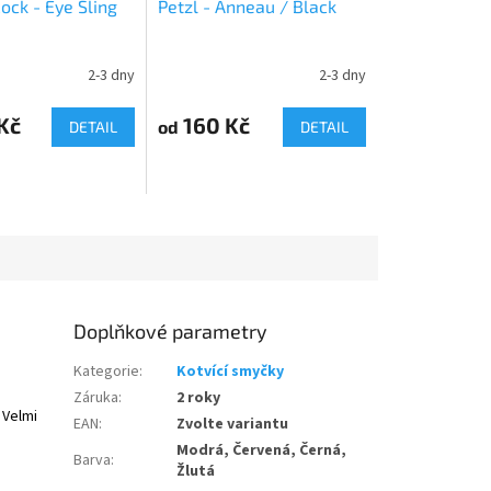
ock - Eye Sling
Petzl - Anneau / Black
2-3 dny
2-3 dny
Kč
160 Kč
od
DETAIL
DETAIL
Doplňkové parametry
Kategorie
:
Kotvící smyčky
Záruka
:
2 roky
 Velmi
EAN
:
Zvolte variantu
Modrá, Červená, Černá,
Barva
:
Žlutá