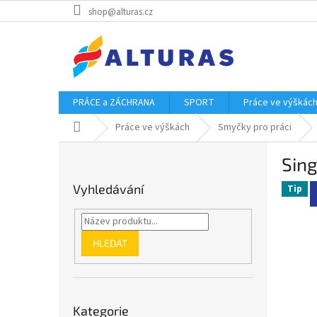
Přejít
shop@alturas.cz
na
obsah
PRÁCE a ZÁCHRANA
SPORT
Práce ve výškác
Domů
Práce ve výškách
Smyčky pro práci
P
Sin
o
s
Vyhledávání
Tip
t
r
a
n
HLEDAT
n
í
p
Přeskočit
a
Kategorie
kategorie