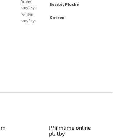
Druhy
Sešité, Ploché
smyčky
:
Použití
Kotevní
smyčky
:
am
Přijímáme online
platby