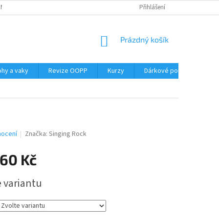
RMY
GDPR
VRÁCENÍ ZBOŽÍ
Přihlášení
NÁKUPNÍ
Prázdný košík
KOŠÍK
ohy a vaky
Revize OOPP
Kurzy
Dárkové poukazy
B
nocení
Značka:
Singing Rock
160 Kč
e variantu