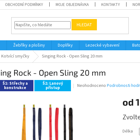
OBCHODNÍ PODMÍNKY
MOJE OBJEDNÁVKA
KONTAKTY
NO
HLEDAT
h
Žebříky a plošiny
Doplňky
Lezecké vybavení
Bat
Kotvící smyčky
Singing Rock - Open Sling 20 mm
ging Rock - Open Sling 20 mm
Š1: Střechy a
Š2: Lanový
Průměrné
Neohodnoceno
Podrobnosti hod
konstrukce
přístup
hodnocení
produktu
od
je
0,0
Měrná
z
Zvolt
cena:
5
hvězdiček.
Délka