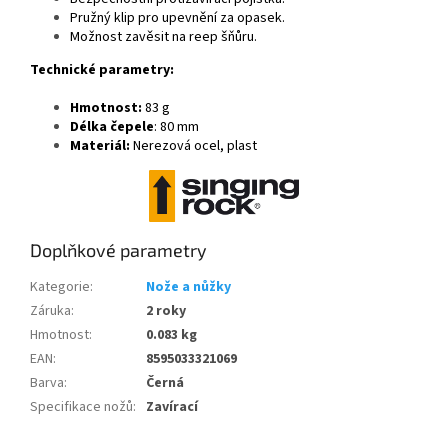
Pružný klip pro upevnění za opasek.
Možnost zavěsit na reep šňůru.
Technické parametry:
Hmotnost:
83 g
Délka čepele
: 80 mm
Materiál:
Nerezová ocel, plast
Doplňkové parametry
Kategorie
:
Nože a nůžky
Záruka
:
2 roky
Hmotnost
:
0.083 kg
EAN
:
8595033321069
Barva
:
Černá
Specifikace nožů
:
Zavírací