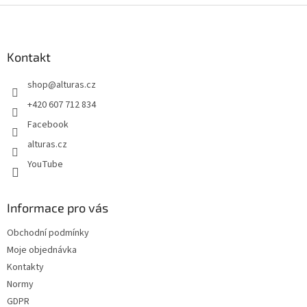
Z
á
p
a
Kontakt
t
shop
@
alturas.cz
í
+420 607 712 834
Facebook
alturas.cz
YouTube
Informace pro vás
Obchodní podmínky
Moje objednávka
Kontakty
Normy
GDPR