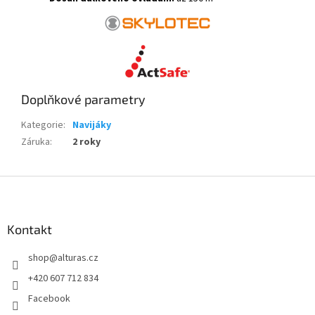
Doplňkové parametry
Kategorie
:
Navijáky
Záruka
:
2 roky
Z
á
p
a
Kontakt
t
shop
@
alturas.cz
í
+420 607 712 834
Facebook