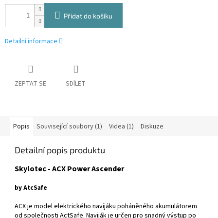
Přidat do košíku
Detailní informace
ZEPTAT SE
SDÍLET
Popis
Související soubory (1)
Videa (1)
Diskuze
Detailní popis produktu
Skylotec - ACX Power Ascender
by AtcSafe
ACX je model elektrického navijáku poháněného akumulátorem
od společnosti ActSafe. Naviják je určen pro snadný výstup po