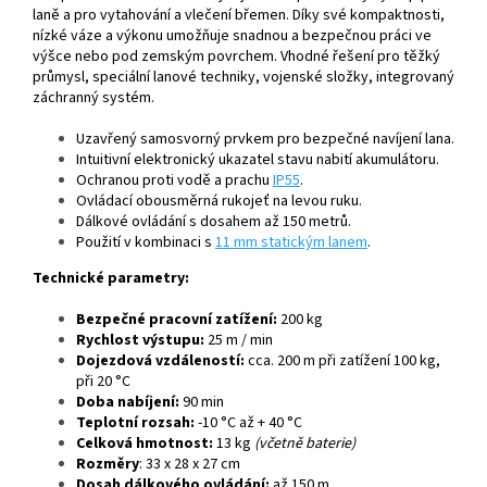
laně a pro vytahování a vlečení břemen.
Díky své kompaktnosti,
nízké váze a výkonu umožňuje snadnou a bezpečnou práci ve
výšce nebo pod zemským povrchem. Vhodné řešení pro těžký
průmysl, speciální lanové techniky, vojenské složky, integrovaný
záchranný systém.
Uzavřený samosvorný prvkem pro bezpečné navíjení lana.
Intuitivní elektronický ukazatel stavu nabití akumulátoru.
Ochranou proti vodě a prachu
IP55
.
Ovládací obousměrná rukojeť na levou ruku.
Dálkové ovládání s dosahem až 150 metrů.
Použití v kombinaci s
11 mm statickým lanem
.
Technické parametry:
Bezpečné pracovní zatížení:
200 kg
Rychlost výstupu:
25 m / min
Dojezdová vzdáleností:
cca. 200 m při zatížení 100 kg,
při 20 °C
Doba nabíjení:
90 min
Teplotní rozsah:
-10 °C až + 40 °C
Celková hmotnost:
13 kg
(včetně baterie)
Rozměry
: 33 x 28 x 27 cm
Dosah dálkového ovládání:
až 150 m