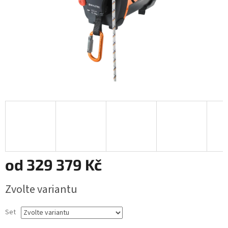
od
329 379 Kč
Měrná
Zvolte variantu
cena:
Set