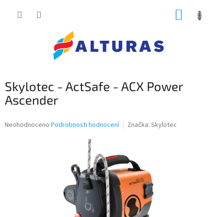
Přejít
NÁKUP
na
obsah
KOŠÍK
Skylotec - ActSafe - ACX Power
Ascender
Průměrné
Neohodnoceno
Podrobnosti hodnocení
Značka:
Skylotec
hodnocení
produktu
je
0,0
z
5
hvězdiček.