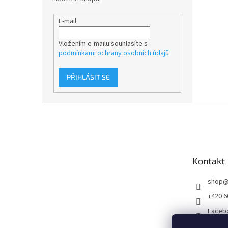
E-mail
Vložením e-mailu souhlasíte s
podmínkami ochrany osobních údajů
PŘIHLÁSIT SE
Z
á
p
a
t
Kontakt
í
shop
+420 6
Faceb
altura