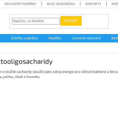
OBCHODNÍ PODMÍNKY
MOJE OBJEDNÁVKA
KONTAKTY
NO
HLEDAT
h
Žebříky a plošiny
Doplňky
Lezecké vybavení
Bat
tooligosacharidy
 o složité sacharidy sloužící jako zdroj energie pro střevní bakterie a tím p
u, pórku, cibuli a česneku.