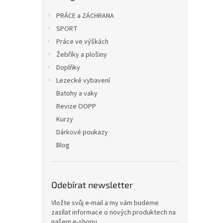
n
e
PRÁCE a ZÁCHRANA
l
SPORT
Práce ve výškách
Žebříky a plošiny
Doplňky
Lezecké vybavení
Batohy a vaky
Revize OOPP
Kurzy
Dárkové poukazy
Blog
Odebírat newsletter
Vložte svůj e-mail a my vám budeme
zasílat informace o nových produktech na
našem e-shopu.