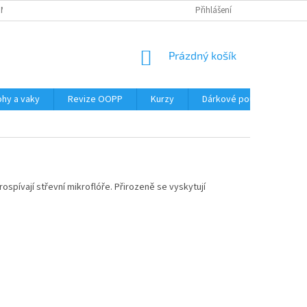
RMY
GDPR
VRÁCENÍ ZBOŽÍ
Přihlášení
NÁKUPNÍ
Prázdný košík
KOŠÍK
ohy a vaky
Revize OOPP
Kurzy
Dárkové poukazy
B
rospívají střevní mikroflóře. Přirozeně se vyskytují