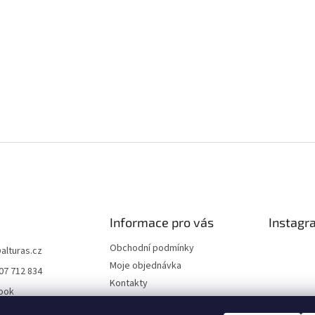
Informace pro vás
Instagr
Obchodní podmínky
@
alturas.cz
Moje objednávka
07 712 834
Kontakty
ook
Normy
s.cz