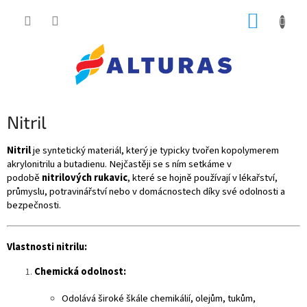
Přejít
NÁKUP
na
obsah
KOŠÍK
Nitril
Nitril
je syntetický materiál, který je typicky tvořen kopolymerem
akrylonitrilu a butadienu. Nejčastěji se s ním setkáme v
podobě
nitrilových rukavic
, které se hojně používají v lékařství,
průmyslu, potravinářství nebo v domácnostech díky své odolnosti a
bezpečnosti.
Vlastnosti nitrilu:
Chemická odolnost:
Odolává široké škále chemikálií, olejům, tukům,