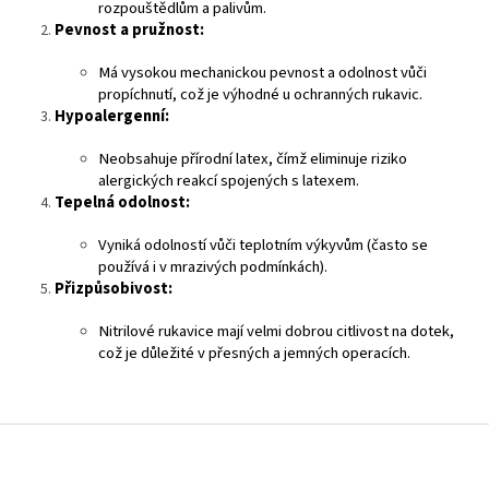
rozpouštědlům a palivům.
Pevnost a pružnost:
Má vysokou mechanickou pevnost a odolnost vůči
propíchnutí, což je výhodné u ochranných rukavic.
Hypoalergenní:
Neobsahuje přírodní latex, čímž eliminuje riziko
alergických reakcí spojených s latexem.
Tepelná odolnost:
Vyniká odolností vůči teplotním výkyvům (často se
používá i v mrazivých podmínkách).
Přizpůsobivost:
Nitrilové rukavice mají velmi dobrou citlivost na dotek,
což je důležité v přesných a jemných operacích.
Z
á
p