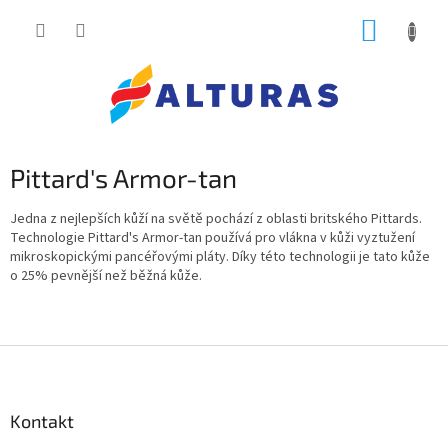
Přejít
NÁKUP
na
obsah
KOŠÍK
Pittard's Armor-tan
Jedna z nejlepších kůží na světě pochází z oblasti britského Pittards.
Technologie Pittard's Armor-tan používá pro vlákna v kůži vyztužení
mikroskopickými pancéřovými pláty. Díky této technologii je tato kůže
o 25% pevnější než běžná kůže.
Z
á
p
a
Kontakt
t