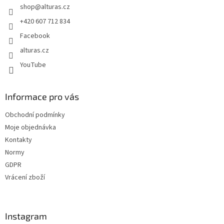
shop
@
alturas.cz
í
+420 607 712 834
Facebook
alturas.cz
YouTube
Informace pro vás
Obchodní podmínky
Moje objednávka
Kontakty
Normy
GDPR
Vrácení zboží
Instagram