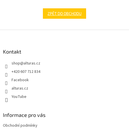
ZPĚT DO OBCHODU
Z
á
p
a
Kontakt
t
shop
@
alturas.cz
í
+420 607 712 834
Facebook
alturas.cz
YouTube
Informace pro vás
Obchodní podmínky